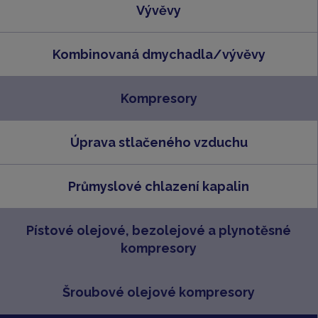
Vývěvy
Kombinovaná dmychadla/vývěvy
Kompresory
Úprava stlačeného vzduchu
Průmyslové chlazení kapalin
Pístové olejové, bezolejové a plynotěsné
kompresory
Šroubové olejové kompresory