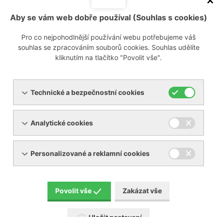
dalších posilovacích komponent.
Aby se vám web dobře používal (Souhlas s cookies)
Hlavní výhody generátoru dusíku PMNG 1-3:
Pro co nejpohodlnější používání webu potřebujeme váš
čistota dusíku až 99,5 %
souhlas se zpracováním souborů cookies. Souhlas udělíte
minimalizace pohyblivých součástí uvnitř zařízení
kliknutím na tlačítko "Povolit vše".
řešení plug-and-play
ovládání ventilů za pomocí stlačeného vzduchu
Technické a bezpečnostní cookies
Soubory ke stažení
pmng-1-3-nitrogen-generator-with-membrane-
Analytické cookies
technology-883e9.pdf
[PDF, 1,81 MB]
Personalizované a reklamní cookies
Generátor dusíku membránový PMNG 1-3
Povolit vše
Zakázat vše
Generátor dusíku membránový PMNG 4-40 HE