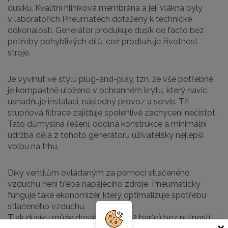
dusíku. Kvalitní hliníková membrána a její vlákna byly
v laboratořích Pneumatech dotaženy k technické
dokonalosti. Generátor produkuje dusík de facto bez
potřeby pohyblivých dílů, což prodlužuje životnost
stroje.
Je vyvinut ve stylu plug-and-play, tzn. že vše potřebné
je kompaktně uloženo v ochranném krytu, který navíc
usnadňuje instalaci, následný provoz a servis. Tří
stupňová filtrace zajišťuje spolehlivé zachycení nečistot.
Tato důmyslná řešení, odolná konstrukce a minimální
údržba dělá z tohoto generátoru uživatelsky nejlepší
volbu na trhu.
Díky ventilům ovládaným za pomocí stlačeného
vzduchu není třeba napájecího zdroje. Pneumaticky
funguje také ekonomizér, který optimalizuje spotřebu
stlačeného vzduchu.
Tlak dusíku může dosahovat až 12 bar(g) bez nutnosti