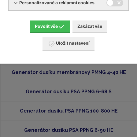
Personalizované a reklamní cookies
Soubory ke stažení
ppng-1-12-skid-he-high-pressure-nitrogen-skid-
Povolit vše
Zakázat vše
7daf7.pdf
[PDF, 1,72 MB]
Uložit nastavení
Generátor dusíku membránový PMNG 1-3
Generátor dusíku membránový PMNG 4-40 HE
Generátor dusíku PSA PPNG 6-68 S
Generátor dusíku PSA PPNG 100-800 HE
Generátor dusíku PSA PPNG 6-90 HE