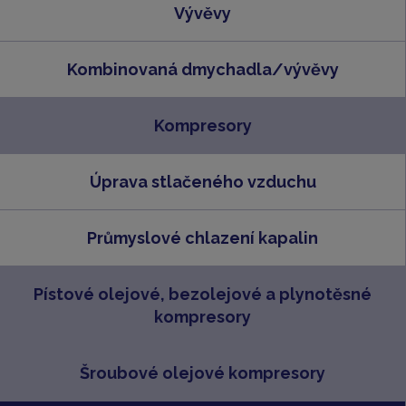
Vývěvy
Kombinovaná dmychadla/vývěvy
Kompresory
Úprava stlačeného vzduchu
Průmyslové chlazení kapalin
Pístové olejové, bezolejové a plynotěsné
kompresory
Šroubové olejové kompresory