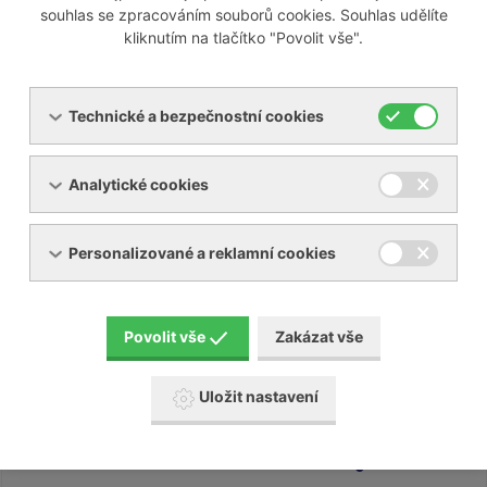
souhlas se zpracováním souborů cookies. Souhlas udělíte
kliknutím na tlačítko "Povolit vše".
Soubory ke stažení
pmng-4-40-he-nitrogen-generators-with-
membrane-technology-3e85a.pdf
[PDF, 1,65 MB]
Technické a bezpečnostní cookies
Analytické cookies
Generátor dusíku membránový PMNG 1-3
Personalizované a reklamní cookies
Generátor dusíku membránový PMNG 4-40 HE
Generátor dusíku PSA PPNG 6-68 S
Povolit vše
Zakázat vše
Generátor dusíku PSA PPNG 100-800 HE
Uložit nastavení
Generátor dusíku PSA PPNG 6-90 HE