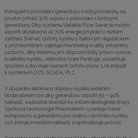
Kompaktní provedení generátoru s nízkými nároky na
prostor přináší 30% úsporu v porovnání s běžnými
generátory. Díky systému Variable Flow Saver je možno
uspořit dodatečně až 70% energie při práci v nízkém
zatížení. Snímač čistoty kyslíku s tlakovým regulátorem
a průtokoměrem zajišťuje monitoring kvality vstupního
vzduchu, díky kterému je k dispozici stálý přísun vysoce
kvalitního kyslíku. Jednotka řízení Purelogic usnadňuje
spuštění a dovoluje nastavit čistotu plynu. Lze připojit
k systémum DCS, SCADA, PLC.
V důsledku eliminace dopravy kyslíku externím
dodavatelem lze díky generátoru uspořit 50 – 90%
nákladů, souběžně dochází ke snížení ekologické stopy.
Špičková technologie Pneumatech vyžaduje menší
kompresory a generátory pro stejnou spotřebu kyslíku,
což snižuje investiční náklady a optimalizuje provoz.