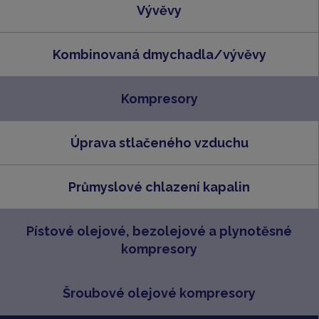
Vývěvy
Kombinovaná dmychadla/vývěvy
Kompresory
Úprava stlačeného vzduchu
Průmyslové chlazení kapalin
Pístové olejové, bezolejové a plynotěsné
kompresory
Šroubové olejové kompresory