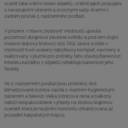
ocenit také vnitřní řešení objektů, včetně jejich propojení
s navazujícími vinicemi a ovocnými sady dveřmi v
zadním průčelí 2. nadzemního podlaží.
V přízemí, v hlavní „hodovní“ místnosti, upoutá
pozornost dizajnové závěsné svítidlo a pod ním stojící
masivní dubový kruhový stůl. Stůl, lavice a židle v
místnosti tvoří ucelený nábytkový komplet, navržený a
realizovaný výlučně pro potřeby této stavby.Barevnost
interiéru každého z objektů reflektuje barevnost jeho
fasády.
Ve 2. nadzemním podlaží jsou umístěny dvě
klimatizované ložnice, každá s vlastním hygienickým
zázemím a televizí. Velká ložnicová okna a balkony
nabízí neopakovatelné výhledy na širokou krajinnou
scenérii, která je na jižním horizontu ohraničována až
pozadím karpatských kopců.