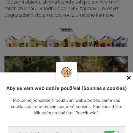
Podzemí objektu skrývá klenutý sklep s archivem vín
místních vinařů, vhodně doplněný zajímavě řešeným
degustačním stolem s deskou z umělého kamene.
Aby se vám web dobře používal (Souhlas s cookies)
Pro co nejpohodlnější používání webu potřebujeme váš
souhlas se zpracováním souborů cookies. Souhlas udělíte
kliknutím na tlačítko "Povolit vše".