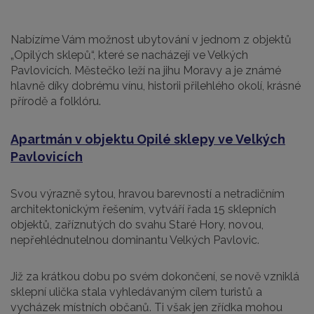
Nabízíme Vám možnost ubytování v jednom z objektů
„Opilých sklepů“, které se nacházejí ve Velkých
Pavlovicích. Městečko leží na jihu Moravy a je známé
hlavně díky dobrému vínu, historii přilehlého okolí, krásné
přírodě a folklóru.
Apartmán v objektu Opilé sklepy ve Velkých
Pavlovicích
Svou výrazně sytou, hravou barevností a netradičním
architektonickým řešením, vytváří řada 15 sklepních
objektů, zaříznutých do svahu Staré Hory, novou,
nepřehlédnutelnou dominantu Velkých Pavlovic.
Již za krátkou dobu po svém dokončení, se nově vzniklá
sklepní ulička stala vyhledávaným cílem turistů a
vycházek místních občanů. Ti však jen zřídka mohou