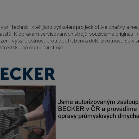
visní technici, kteří jsou vyškoleni pro jednotlivé značky a ne
telů. K opravám servisovaných strojů používáme originální ná
zení, vyšší odolnost proti opotřebení a delší životnost. Servis
tředisku po doručení stroje.