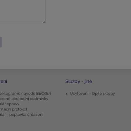
žení
Služby - jiné
 piktogramů návodů BECKER
Ubytování - Opilé sklepy
ecné obchodní podmínky
lář opravy
mační protokol
lář - poptávka chlazení