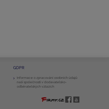
GDPR
Informace o zpracování osobních údajů
naší společností v dodavatelsko-
odběratelských vztazích