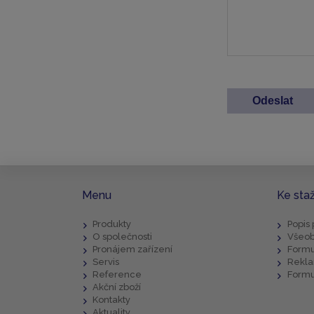
Menu
Ke sta
Produkty
Popis
O společnosti
Všeob
Pronájem zařízení
Formu
Servis
Rekla
Reference
Formu
Akční zboží
Kontakty
Aktuality