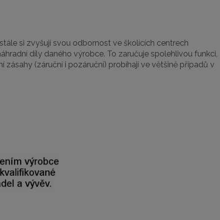
ustále si zvyšují svou odbornost ve školících centrech
hradní díly daného výrobce. To zaručuje spolehlivou funkci,
ní zásahy (záruční i pozáruční) probíhají ve většině případů v