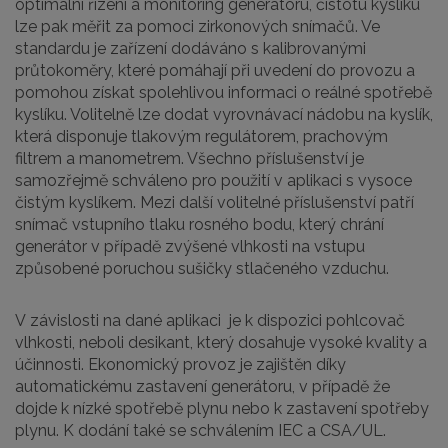
optimální řízení a monitoring generátoru, čistotu kyslíku
lze pak měřit za pomoci zirkonových snímačů. Ve
standardu je zařízení dodáváno s kalibrovanými
průtokoměry, které pomáhají při uvedení do provozu a
pomohou získat spolehlivou informaci o reálné spotřebě
kyslíku. Volitelně lze dodat vyrovnávací nádobu na kyslík,
která disponuje tlakovým regulátorem, prachovým
filtrem a manometrem. Všechno příslušenství je
samozřejmě schváleno pro použití v aplikaci s vysoce
čistým kyslíkem. Mezi další volitelné příslušenství patří
snímač vstupního tlaku rosného bodu, který chrání
generátor v případě zvýšené vlhkosti na vstupu
způsobené poruchou sušičky stlačeného vzduchu.
V závislosti na dané aplikaci je k dispozici pohlcovač
vlhkosti, neboli desikant, který dosahuje vysoké kvality a
účinnosti. Ekonomický provoz je zajištěn díky
automatickému zastavení generátoru, v případě že
dojde k nízké spotřebě plynu nebo k zastavení spotřeby
plynu. K dodání také se schválením IEC a CSA/UL.