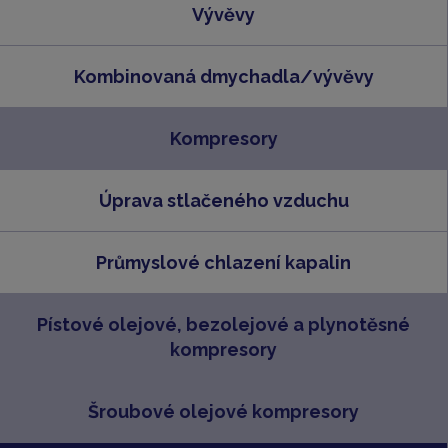
Vývěvy
Kombinovaná dmychadla/vývěvy
Kompresory
Úprava stlačeného vzduchu
Průmyslové chlazení kapalin
Pístové olejové, bezolejové a plynotěsné
kompresory
Šroubové olejové kompresory