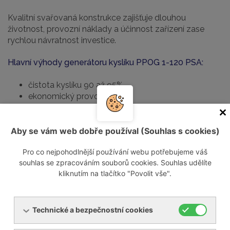
Kvalitní svařovaná konstrukce zajišťuje dlouhou
životnost, provozní náklady a účinnost zařízení zase
rychlou návratnost investice.
Hlavní výhody generátoru kyslíku PPOG 1-120 PSA:
čistota kyslíku 90 až 95%
ekonomický provoz
široké množství příslušenství
inovativní řízení PurelogicTM
Aby se vám web dobře používal (Souhlas s cookies)
Soubory ke stažení
Pro co nejpohodlnější používání webu potřebujeme váš
ppog-1-120-oxygen-generator-with-pressure-
souhlas se zpracováním souborů cookies. Souhlas udělíte
swing-adsorption-technology-8944b.pdf
[PDF,
kliknutím na tlačítko "Povolit vše".
1,75 MB]
Technické a bezpečnostní cookies
Volitelné příslušenství