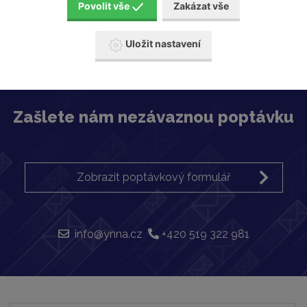
Povolit vše
Zakázat vše
Becker
Uložit nastavení
Zašlete nám nezávaznou poptávku
Zobrazit poptávkový formulář
info@ynna.cz
+420 519 322 981