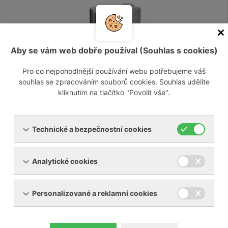
Aby se vám web dobře používal (Souhlas s cookies)
Pro co nejpohodlnější používání webu potřebujeme váš
souhlas se zpracováním souborů cookies. Souhlas udělíte
Dmychadla - vývěvy s bočním kanálem
kliknutím na tlačítko "Povolit vše".
Technické a bezpečnostní cookies
Analytické cookies
Personalizované a reklamní cookies
Originální náhradní díly a příslušenství