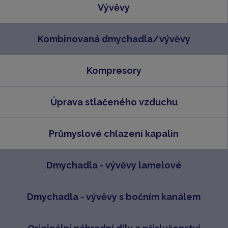
Vývěvy
Kombinovaná dmychadla/vývěvy
Kompresory
Úprava stlačeného vzduchu
Průmyslové chlazení kapalin
Dmychadla - vývěvy lamelové
Dmychadla - vývěvy s bočním kanálem