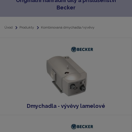
Originální náhradní díly a příslušenství
Becker
Úvod
Produkty
Kombinovaná dmychadla/vývěvy
Dmychadla - vývěvy lamelové