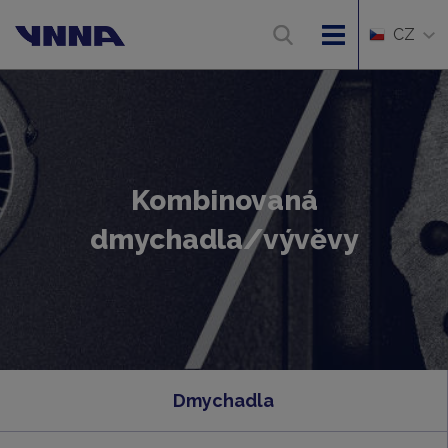
CZ
Kombinovaná
dmychadla/vývěvy
Dmychadla