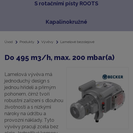
S rotačními písty ROOTS
Kapalinokružné
Úvod
Produkty
Vývěvy
Lamelové bezolejové
Do 495 m3/h, max. 200 mbar(a)
Lamelová vývěva má
jednoduchý design s
jednou hřídelí a přímým
pohonem, čímž tvoří
robustní zařízení s dlouhou
životností a s nízkými
nároky na údržbu a
provozní náklady. Tyto
vývěvy pracují zcela bez