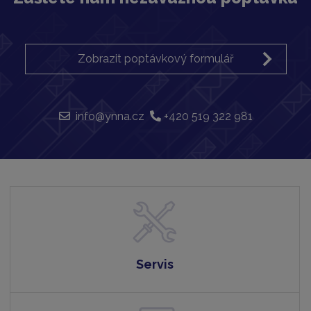
Zobrazit poptávkový formulář
info@ynna.cz
+420 519 322 981
Servis