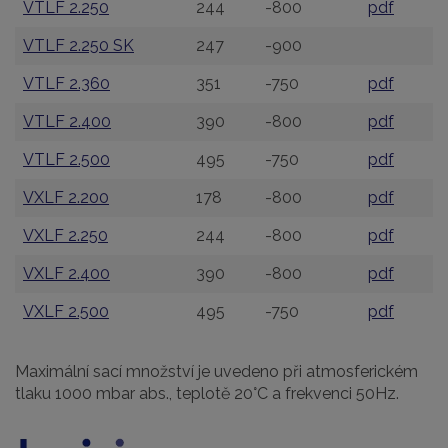
VTLF 2.250
244
-800
pdf
VTLF 2.250 SK
247
-900
VTLF 2.360
351
-750
pdf
VTLF 2.400
390
-800
pdf
VTLF 2.500
495
-750
pdf
VXLF 2.200
178
-800
pdf
VXLF 2.250
244
-800
pdf
VXLF 2.400
390
-800
pdf
VXLF 2.500
495
-750
pdf
Maximální sací množství je uvedeno při atmosferickém
tlaku 1000 mbar abs., teplotě 20°C a frekvenci 50Hz.