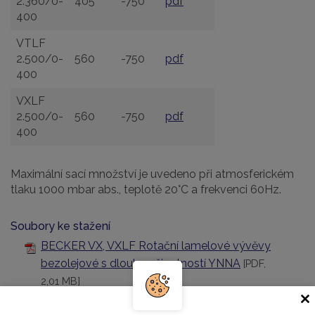
2.360/0-
405
-750
pdf
400
VTLF
2.500/0-
560
-750
pdf
400
VXLF
2.500/0-
560
-750
pdf
400
Maximální sací množství je uvedeno při atmosferickém
tlaku 1000 mbar abs., teplotě 20°C a frekvenci 60Hz.
Soubory ke stažení
BECKER VX, VXLF Rotační lamelové vývěvy
bezolejové s dlouhou životností YNNA
[PDF,
2,01 MB]
Becker VTLF, DVTLF, DTLF Rotační lamelové