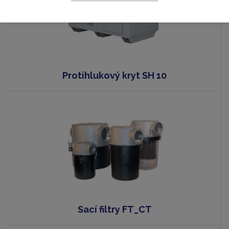
Protihlukový kryt SH 10
Sací filtry FT_CT