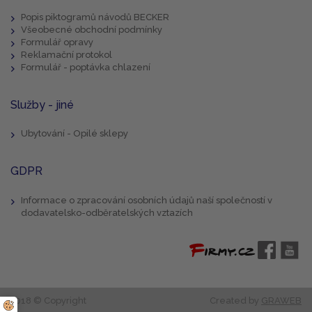
Popis piktogramů návodů BECKER
Všeobecné obchodní podmínky
Formulář opravy
Reklamační protokol
Formulář - poptávka chlazení
Služby - jiné
Ubytování - Opilé sklepy
GDPR
Informace o zpracování osobních údajů naší společností v
dodavatelsko-odběratelských vztazích
2018 © Copyright
Created by
GRAWEB