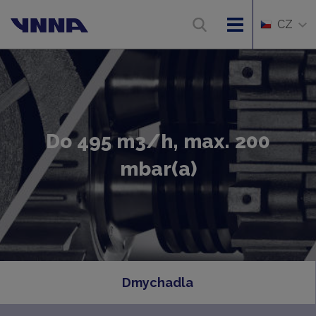
CZ
Do 495 m3/h, max. 200
mbar(a)
Dmychadla