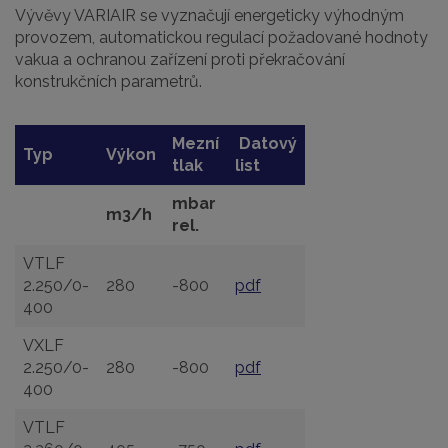
Vývěvy VARIAIR se vyznačují energeticky výhodným
provozem, automatickou regulací požadované hodnoty
vakua a ochranou zařízení proti překračování
konstrukčních parametrů.
Mezní
Datový
Typ
Výkon
tlak
list
mbar
m3/h
rel.
VTLF
2.250/0-
280
-800
pdf
400
VXLF
2.250/0-
280
-800
pdf
400
VTLF