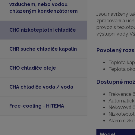
vzduchem, nebo vodou
chlazeným kondenzátorem
Jsou navrženy ta
zpracování a ucho
provoz s teploto
CHG nízkoteplotní chladiče
výstupní vody. V
CHR suché chladiče kapalin
Povolený rozs
Teplota kap
CHO chladiče oleje
Teplota okol
Dostupné mož
CHA chladiče voda / voda
Frekvence 
Automatick
Free-cooling - HITEMA
Nekovová če
Nízkoteplotn
Alarm nízké
Model