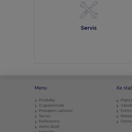
Servis
Menu
Ke sta
Produkty
Popis
O společnosti
Všeob
Pronájem zařízení
Formu
Servis
Rekla
Reference
Formu
Akční zboží
Kontakty