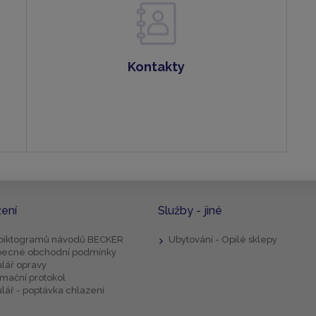
Kontakty
žení
Služby - jiné
 piktogramů návodů BECKER
Ubytování - Opilé sklepy
ecné obchodní podmínky
lář opravy
mační protokol
lář - poptávka chlazení