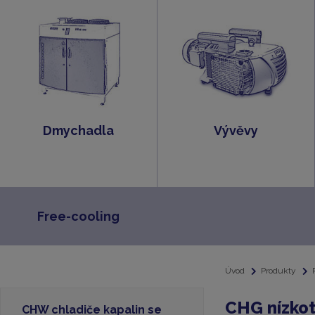
Dmychadla
Vývěvy
Free-cooling
Úvod
Produkty
CHG nízkot
CHW chladiče kapalin se