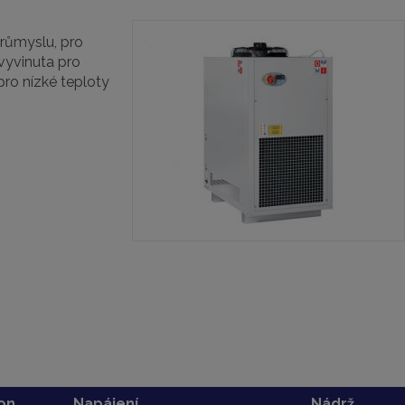
růmyslu, pro
vyvinuta pro
ro nízké teploty
kon
Napájení
Nádrž