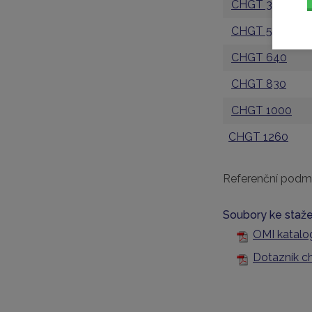
CHGT 365
CHGT 556
CHGT 640
CHGT 830
CHGT 1000
CHGT 1260
Referenční podmín
Soubory ke staže
OMI katalo
Dotazník c