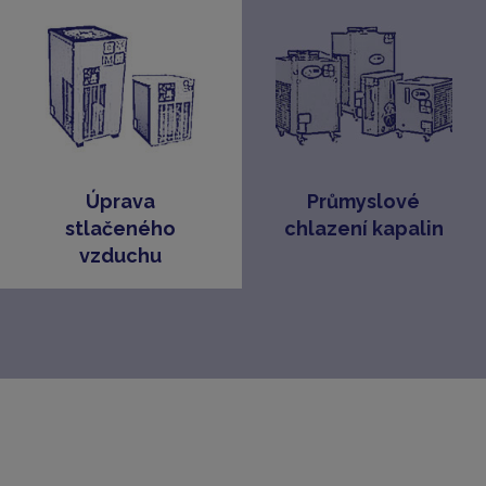
Úprava
Průmyslové
stlačeného
chlazení kapalin
vzduchu