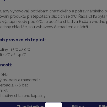
k, aby vyhovovali potřebám chemického a potravinářského p
vání produktů při teplotách blížících se 0°C. Řada CHG byla 
u výstupní vody pod 0°C. Je použito chladivu R404a vhodné p
šechny chladiče jsou vybaveny čerpadlem a nádrží.
ah provozních teplot:
aliny -15°C až 0°C
í +2°C až +40°C
nosti:
60Hz
ý by-pass a manometr
rpadla 4-6 bar.
í kit
 hladiny chlazené kapaliny
Chladící výkon
Příkon
Pří