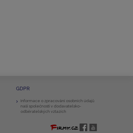
GDPR
Informace o zpracování osobních údajů
naší společností v dodavatelsko-
odběratelských vztazích