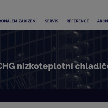
RONÁJEM ZAŘÍZENÍ
SERVIS
REFERENCE
AKČN
CHG nízkoteplotní chladič