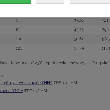
36,2
22,15
37,6
55,6
33,44
57,3
64
37,80
71,1
83
43,55
79,8
100
50,61
98,5
126
64,45
117,
ky - teplota okolí 25°C, teplota chlazené vody H2O + glykol
ní
g průmyslové chladiče YNNA
[PDF, 4,42 MB]
hlazení YNNA
[PDF, 1,78 MB]