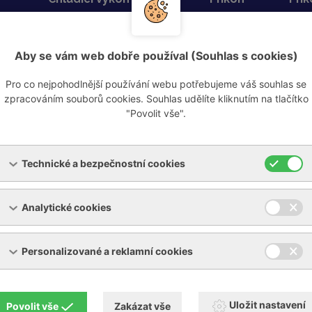
kW
kW
A
0,8
1
6,1
Aby se vám web dobře používal (Souhlas s cookies)
2,37
1,82
4,4
Pro co nejpohodlnější používání webu potřebujeme váš souhlas se
zpracováním souborů cookies. Souhlas udělíte kliknutím na tlačítko
3,15
2,22
5,3
"Povolit vše".
4,3
2,75
6,1
7,1
4,75
10,5
Technické a bezpečnostní cookies
10,10
6,31
12,8
Analytické cookies
13,8
9,15
15,6
18,1
11,29
19,3
Personalizované a reklamní cookies
22,5
14,3
26,8
27,7
17,56
29,8
Uložit nastavení
Povolit vše
Zakázat vše