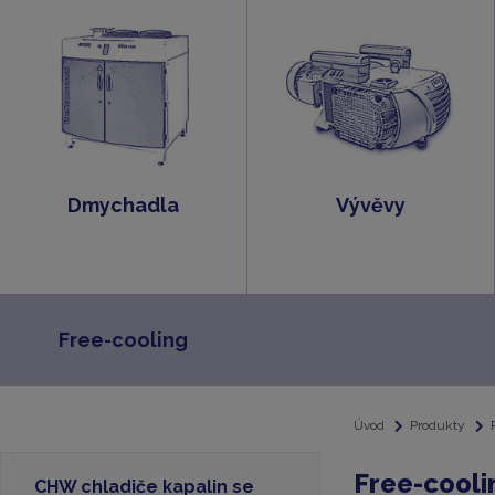
Dmychadla
Vývěvy
Free-cooling
Úvod
Produkty
Free-cooli
CHW chladiče kapalin se