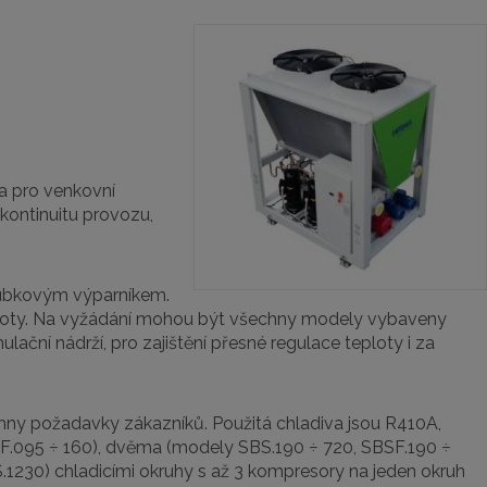
a pro venkovní
 kontinuitu provozu,
ubkovým výparníkem.
ečistoty. Na vyžádání mohou být všechny modely vybaveny
ní nádrží, pro zajištění přesné regulace teploty i za
hny požadavky zákazníků. Použitá chladiva jsou R410A,
F.095 ÷ 160), dvěma (modely SBS.190 ÷ 720, SBSF.190 ÷
1230) chladicími okruhy s až 3 kompresory na jeden okruh