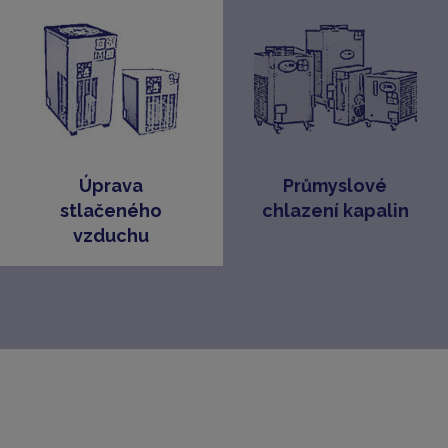
Úprava
Průmyslové
stlačeného
chlazení kapalin
vzduchu