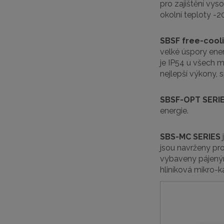
pro zajištění vys
okolní teploty -20
SBSF free-cool
velké úspory ene
je IP54 u všech 
nejlepší výkony, 
SBSF-OPT SERI
energie.
SBS-MC SERIES
jsou navrženy pro
vybaveny pájeným
hliníková mikro-k