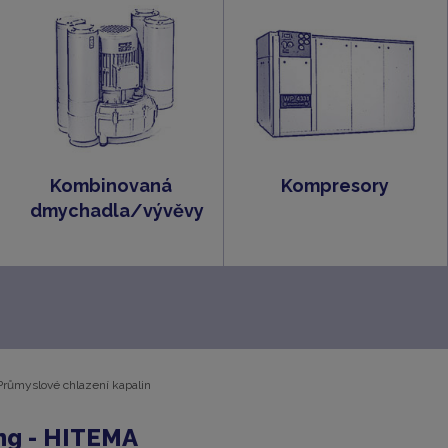
Kombinovaná
Kompresory
dmychadla/vývěvy
Průmyslové chlazení kapalin
ng - HITEMA