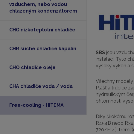
vzduchem, nebo vodou
chlazeným kondenzátorem
CHG nízkoteplotní chladiče
CHR suché chladiče kapalin
SBS
jsou vzduche
instalaci. Tyto ch
vysoký výkon a s
CHO chladiče oleje
Všechny modely 
CHA chladiče voda / voda
Plášť a trubice 
hydraulickým čer
přítomnosti vysoc
Free-cooling - HITEMA
Díky širokému ro
R454B nebo R32. 
720/F14), třemi 