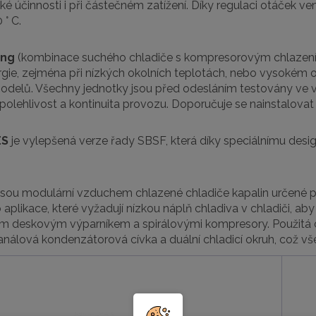
oké účinnosti i při částečném zatížení. Díky regulaci otáček v
 ° C.
ing
(kombinace suchého chladiče s kompresorovým chlazením),
rgie, zejména při nízkých okolních teplotách, nebo vysokém o
modelů. Všechny jednotky jsou před odesláním testovány ve
spolehlivost a kontinuita provozu. Doporučuje se nainstalovat
ES
je vylepšená verze řady SBSF, která díky speciálnímu desig
jsou modulární vzduchem chlazené chladiče kapalin určené pro
 aplikace, které vyžadují nízkou náplň chladiva v chladiči, ab
 deskovým výparníkem a spirálovými kompresory. Použitá c
análová kondenzátorová cívka a duální chladicí okruh, což vš