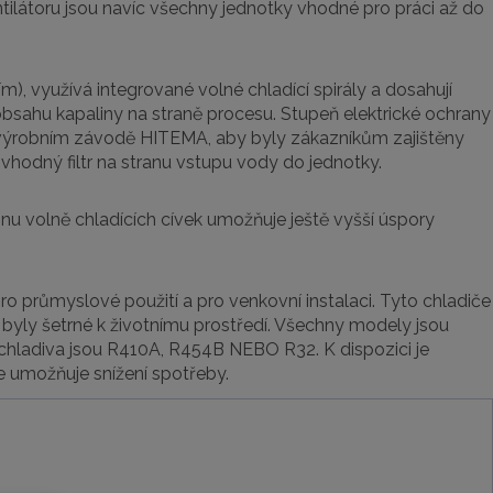
entilátoru jsou navíc všechny jednotky vhodné pro práci až do
 využívá integrované volné chladící spirály a dosahují
bsahu kapaliny na straně procesu. Stupeň elektrické ochrany
 výrobním závodě HITEMA, aby byly zákazníkům zajištěny
 vhodný filtr na stranu vstupu vody do jednotky.
nu volně chladících cívek umožňuje ještě vyšší úspory
 průmyslové použití a pro venkovní instalaci. Tyto chladiče
y byly šetrné k životnímu prostředí. Všechny modely jsou
hladiva jsou R410A, R454B NEBO R32. K dispozici je
e umožňuje snížení spotřeby.