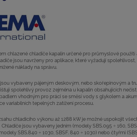
m chlazené chladiče kapalin určené pro průmyslové použití 
ladiče jsou navrženy pro aplikace, které vyžadují spolehlivost,
nížené náklady na správu.
jsou vybaveny pájeným deskovým, nebo skořepinovým a tr
zajišťují spolehlivý provoz zejména u kapalin obsahujících n
padlem vhodným pro práci se směsí vody s glykolem a akumulač
e variabilních tepelných zatížení procesu.
zsahu chladicího výkonu až 1288 kW je možné uspokojit všec
Chladiče jsou vybaveny jedním (modely SBS.095 ÷ 160, SBS
(modely SBS.840 ÷ 1030, SBSF. 840 ÷ 1030) nebo čtyřmi (SBS.