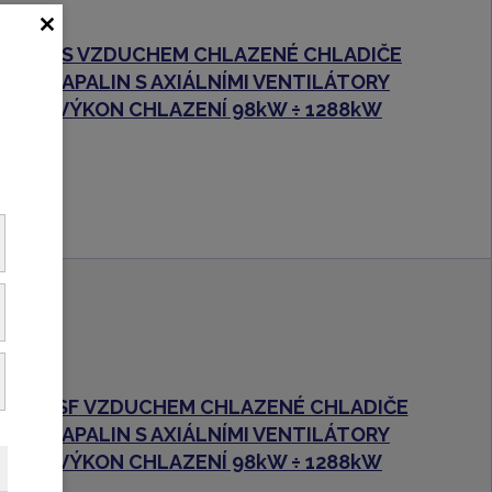
SBS
VZDUCHEM CHLAZENÉ CHLADIČE
KAPALIN S AXIÁLNÍMI VENTILÁTORY
VÝKON CHLAZENÍ 98kW ÷ 1288kW
SBSF
VZDUCHEM CHLAZENÉ CHLADIČE
KAPALIN S AXIÁLNÍMI VENTILÁTORY
VÝKON CHLAZENÍ 98kW ÷ 1288kW