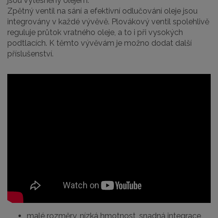
jsou vytěsněny olejem.
Zpětný ventil na sání a efektivní odlučování oleje jsou
integrovány v každé vývěvě. Plovákový ventil spolehlivě
reguluje průtok vratného oleje, a to i při vysokých
podtlacích. K těmto vývěvám je možno dodat další
příslušenství.
malé rozměry, nízká hmotnost, snadná integrace