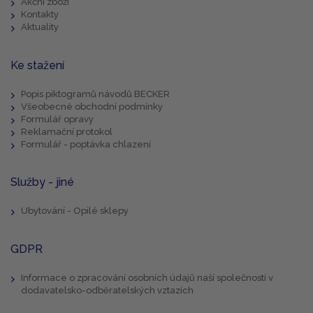
Akční zboží
Kontakty
Aktuality
Ke stažení
Popis piktogramů návodů BECKER
Všeobecné obchodní podmínky
Formulář opravy
Reklamační protokol
Formulář - poptávka chlazení
Služby - jiné
Ubytování - Opilé sklepy
GDPR
Informace o zpracování osobních údajů naší společností v
dodavatelsko-odběratelských vztazích