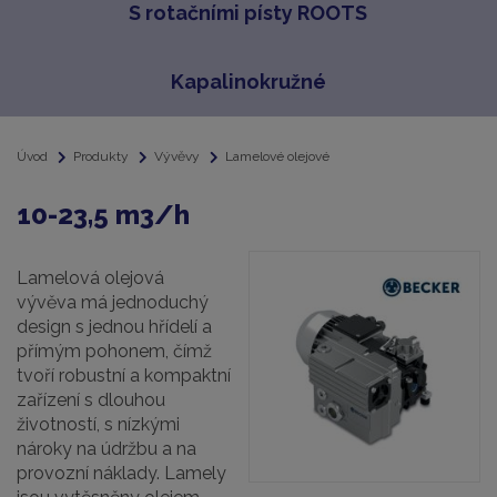
S rotačními písty ROOTS
Kapalinokružné
Úvod
Produkty
Vývěvy
Lamelové olejové
10-23,5 m3/h
Lamelová olejová
vývěva má jednoduchý
design s jednou hřídelí a
přímým pohonem, čímž
tvoří robustní a kompaktní
zařízení s dlouhou
životností, s nízkými
nároky na údržbu a na
provozní náklady. Lamely