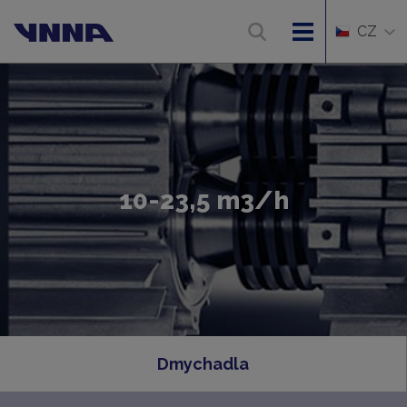
CZ
10-23,5 m3/h
Dmychadla