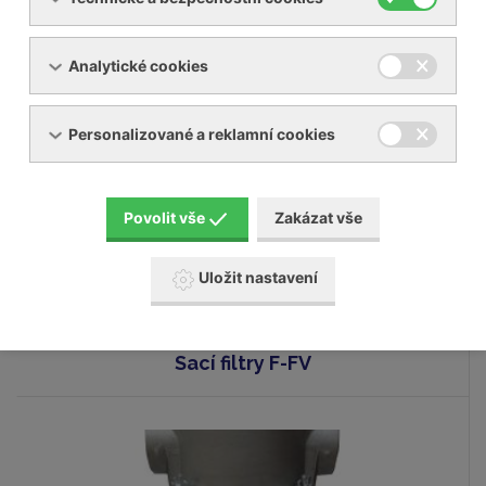
Analytické cookies
Volitelné příslušenství
Personalizované a reklamní cookies
Povolit vše
Zakázat vše
Uložit nastavení
Sací filtry F-FV