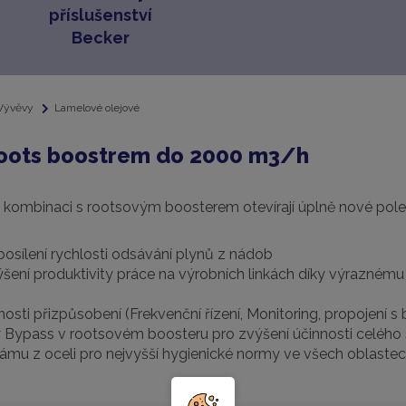
příslušenství
Becker
Vývěvy
Lamelové olejové
Roots boostrem do 2000 m3/h
 kombinaci s rootsovým boosterem otevírají úplně nové pole 
sílení rychlosti odsávání plynů z nádob
šení produktivity práce na výrobních linkách díky výrazném
sti přizpůsobení (Frekvenční řízení, Monitoring, propojení s 
 Bypass v rootsovém boosteru pro zvýšení účinnosti celého s
ámu z oceli pro nejvyšší hygienické normy ve všech oblaste