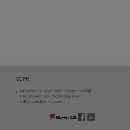
GDPR
Informace o zpracování osobních údajů
naší společností v dodavatelsko-
odběratelských vztazích