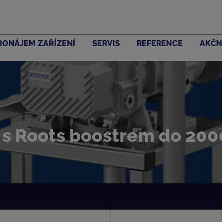
RONÁJEM ZAŘÍZENÍ
SERVIS
REFERENCE
AKČN
 s Roots boostrem do 20