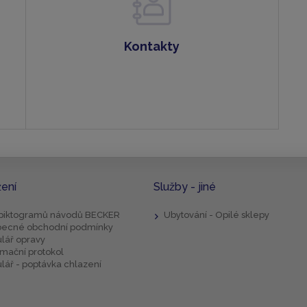
Kontakty
žení
Služby - jiné
 piktogramů návodů BECKER
Ubytování - Opilé sklepy
ecné obchodní podmínky
lář opravy
mační protokol
lář - poptávka chlazení