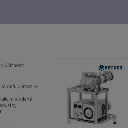
v účinnosti.
u nárůstu dynamiky
balícím strojem)
oustrojí
ch