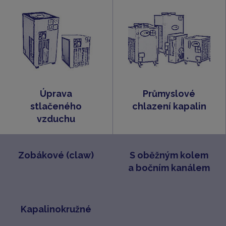
Úprava
Průmyslové
stlačeného
chlazení kapalin
vzduchu
Zobákové (claw)
S oběžným kolem
a bočním kanálem
Kapalinokružné