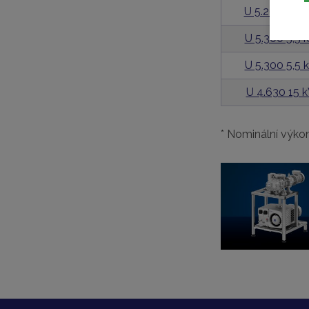
U 5.200 4,0
U 5.300 5,5
U 5.300 5,5
U 4.630 15 
* Nominální výk