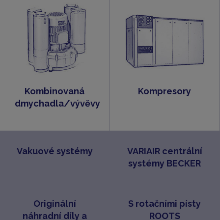
Kombinovaná
Kompresory
dmychadla/vývěvy
Vakuové systémy
VARIAIR centrální
systémy BECKER
Originální
S rotačními písty
náhradní díly a
ROOTS