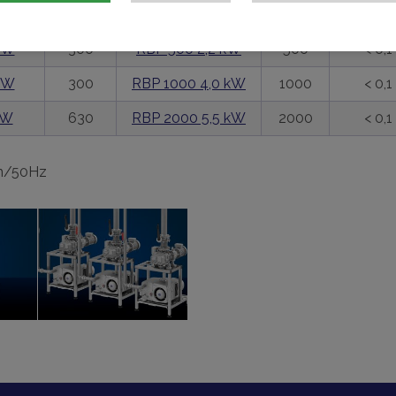
 kW
200
RPB 500 2,2 kW
500
< 0,1
 kW
300
RBP 500 2,2 kW
500
< 0,1
 kW
300
RBP 1000 4,0 kW
1000
< 0,1
kW
630
RBP 2000 5,5 kW
2000
< 0,1
on/50Hz