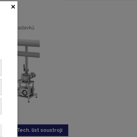
né firmy
ních požadavků
bs.
Tech. list soustrojí