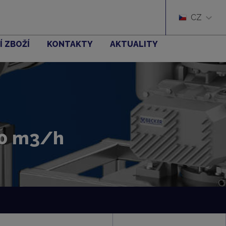
CZ
Í ZBOŽÍ
KONTAKTY
AKTUALITY
00 m3/h