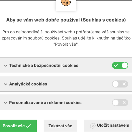
uový systém
Aby se vám web dobře používal (Souhlas s cookies)
 a poradenství, uvedení do provozu a údržba pouze od jedin
ní provozní vakuové dodávky na základě skutečných provoz
Pro co nejpohodlnější používání webu potřebujeme váš souhlas se
e celkové energetické bilance
zpracováním souborů cookies. Souhlas udělíte kliknutím na tlačítko
e na jednom místě
"Povolit vše".
tronika kompatibilní se všemi systémy
Technické a bezpečnostní cookies
Analytické cookies
Personalizované a reklamní cookies
etry
3
věva
m3/h *
ROOTS booster
m
/h *
mbar a
Uložit nastavení
Povolit vše
Zakázat vše