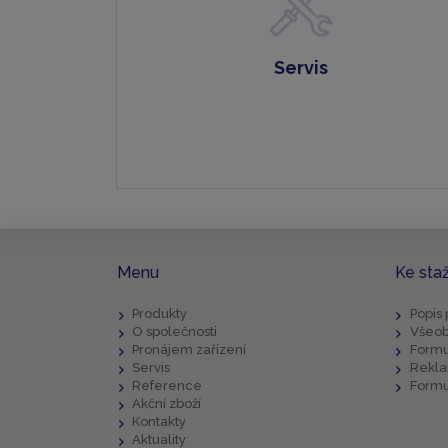
Servis
Menu
Ke sta
Produkty
Popis
O společnosti
Všeob
Pronájem zařízení
Formu
Servis
Rekla
Reference
Formu
Akční zboží
Kontakty
Aktuality