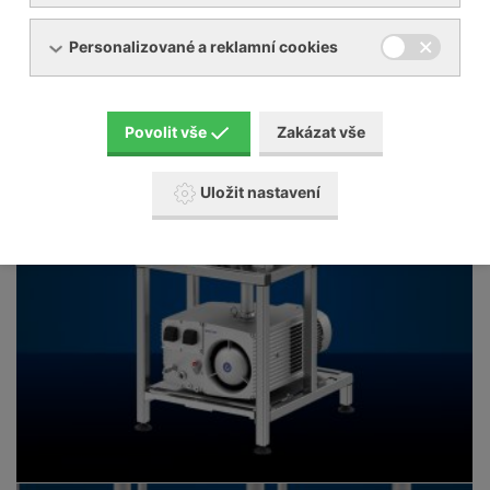
U 4.630 15 kW
630
RBP 2000 5,5 kW
Personalizované a reklamní cookies
* Nominální výkon/50Hz
Povolit vše
Zakázat vše
Uložit nastavení