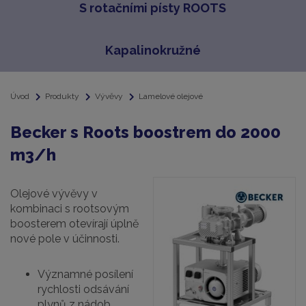
S rotačními písty ROOTS
Kapalinokružné
Úvod
Produkty
Vývěvy
Lamelové olejové
Becker s Roots boostrem do 2000
m3/h
Olejové vývěvy v
kombinaci s rootsovým
boosterem otevírají úplně
nové pole v účinnosti.
Významné posílení
rychlosti odsávání
plynů z nádob