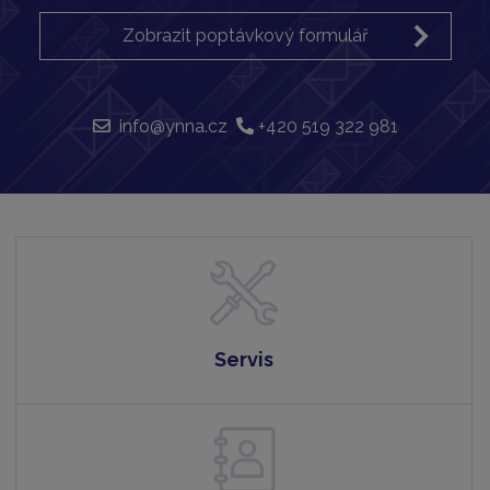
Zobrazit poptávkový formulář
info@ynna.cz
+420 519 322 981
Servis