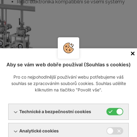
Řídící elektronika kompatibilní se všemi systémy
Aby se vám web dobře používal (Souhlas s cookies)
Pro co nejpohodlnější používání webu potřebujeme váš
Technické parametry
souhlas se zpracováním souborů cookies. Souhlas udělíte
kliknutím na tlačítko "Povolit vše".
Lamelová vývěva
m3/h *
ROOTS booster
U 5.200 4,0 kW
200
RPB 500 2,2 kW
Technické a bezpečnostní cookies
U 5.300 5,5 kW
300
RBP 500 2,2 kW
Analytické cookies
U 5.300 5,5 kW
300
RBP 1000 4,0 kW