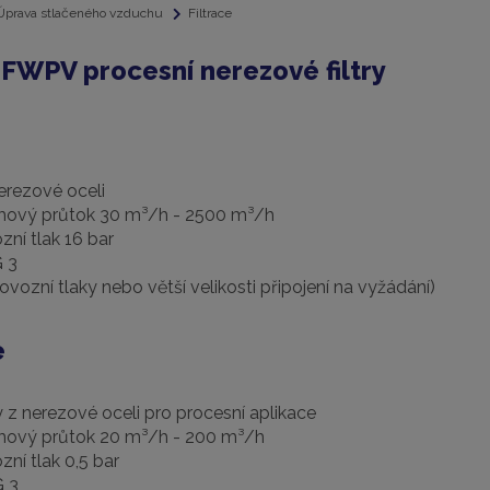
Úprava stlačeného vzduchu
Filtrace
, FWPV procesní nerezové filtry
nerezové oceli
emový průtok 30 m³/h - 2500 m³/h
zní tlak 16 bar
G 3
ovozní tlaky nebo větší velikosti připojení na vyžádání)
e
y z nerezové oceli pro procesní aplikace
emový průtok 20 m³/h - 200 m³/h
zní tlak 0,5 bar
G 3