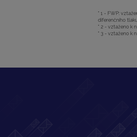
* 1 - FWP: vztaže
diferenčního tla
* 2 - vztaženo k 
* 3 - vztaženo k 