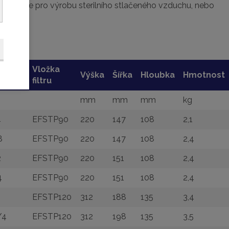
ě filtrace pro výrobu sterilního stlačeného vzduchu, nebo
race.
Vložka
pojení
Výška
Šířka
Hloubka
Hmotnost
filtru
mm
mm
mm
kg
4
EFSTP90
220
147
108
2,1
8
EFSTP90
220
147
108
2,4
2
EFSTP90
220
151
108
2,4
4
EFSTP90
220
151
108
2,4
EFSTP120
312
188
135
3,4
/4
EFSTP120
312
198
135
3,5