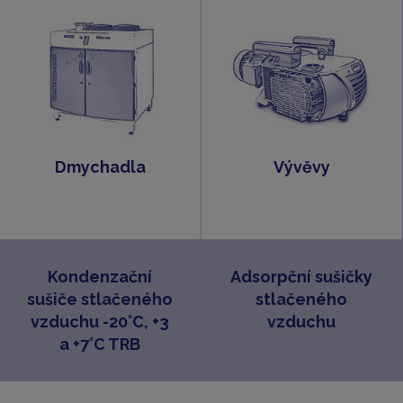
Dmychadla
Vývěvy
Kondenzační
Adsorpční sušičky
sušiče stlačeného
stlačeného
vzduchu -20°C, +3
vzduchu
a +7°C TRB