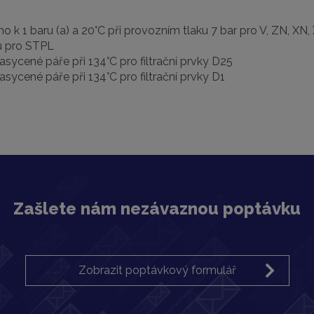
no k 1 baru (a) a 20°C při provozním tlaku 7 bar pro V, ZN, 
ku pro STPL
nasycené páře při 134°C pro filtrační prvky D25
nasycené páře při 134°C pro filtrační prvky D1
Zašlete nám nezávaznou poptávku
Zobrazit poptávkový formulář