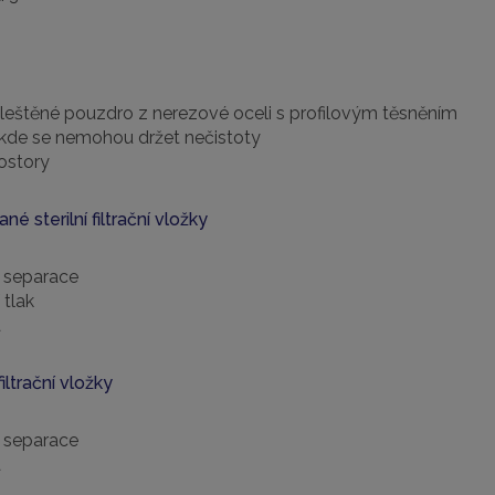
, leštěné pouzdro z nerezové oceli s profilovým těsněním
 kde se nemohou držet nečistoty
ostory
é sterilní filtrační vložky
 separace
 tlak
a
iltrační vložky
 separace
a