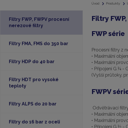
Úvod
Produkty
Filtry FWP
Filtry FWP, FWPV procesní
nerezové filtry
FWP série
Filtry FMA, FMS do 350 bar
Procesní filtry z 
• Maximální obj
Filtry HDP do 40 bar
• Maximální provo
• Připojení G ¼ - 
(Vyšší průtoky, pr
Filtry HDT pro vysoké
teploty
FWPV séri
Filtry ALPS do 20 bar
Odvětrávací filtr
• Maximální obj
• Maximální provo
Filtry do 16 bar z oceli
• Připojení G ½ - 