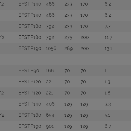
/2
EFSTP140
486
233
170
6,2
EFSTP140
486
233
170
6,2
EFSTP180
792
233
170
7,7
/2
EFSTP180
792
275
200
11,7
EFSTP190
1056
289
200
13,1
2
EFSTP90
166
70
70
1
EFSTP120
221
70
70
1,3
/2
EFSTP120
221
70
70
1,8
EFSTP140
406
129
129
3,3
1/2
EFSTP180
654
129
129
5,1
EFSTP190
901
129
129
6,7