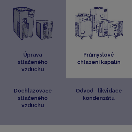
Úprava
Průmyslové
stlačeného
chlazení kapalin
vzduchu
Dochlazovače
Odvod - likvidace
stlačeného
kondenzátu
vzduchu