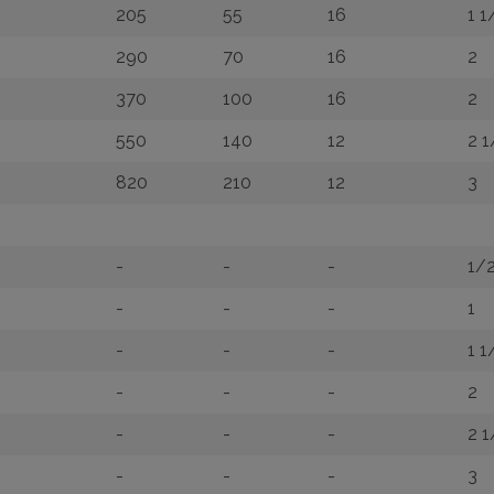
0
205
55
16
1 1
290
70
16
2
370
100
16
2
550
140
12
2 1
820
210
12
3
-
-
-
1/
-
-
-
1
-
-
-
1 1
-
-
-
2
-
-
-
2 
-
-
-
3