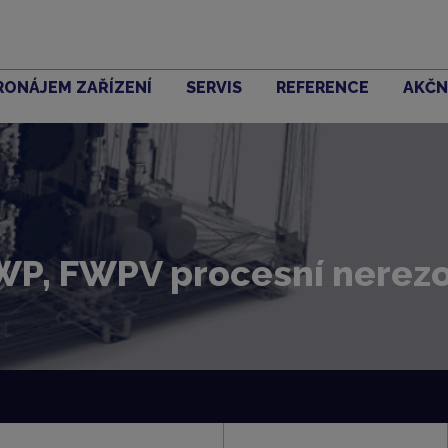
RONÁJEM ZAŘÍZENÍ
SERVIS
REFERENCE
AKČN
FWP, FWPV procesní nerezov