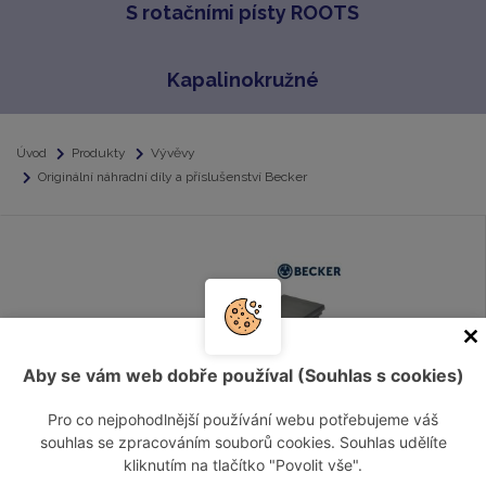
S rotačními písty ROOTS
Kapalinokružné
Úvod
Produkty
Vývěvy
Originální náhradní díly a příslušenství Becker
Aby se vám web dobře používal (Souhlas s cookies)
Pro co nejpohodlnější používání webu potřebujeme váš
souhlas se zpracováním souborů cookies. Souhlas udělíte
Originální lamely Becker
kliknutím na tlačítko "Povolit vše".