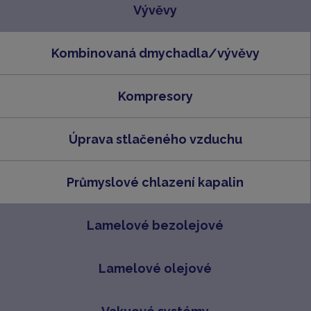
Vývěvy
Kombinovaná dmychadla/vývěvy
Kompresory
Úprava stlačeného vzduchu
Průmyslové chlazení kapalin
Lamelové bezolejové
Lamelové olejové