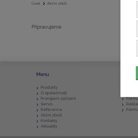
Úvod
Akční zboží
Připravujeme
Menu
Ke sta
Produkty
Popis
O společnosti
Všeob
Pronájem zařízení
Formu
Servis
Rekla
Reference
Formu
Akční zboží
Kontakty
Aktuality