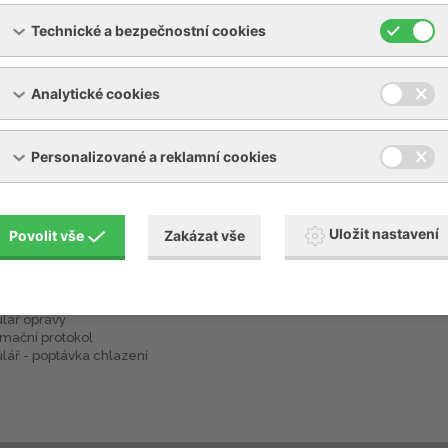
Technické a bezpečnostní cookies
Analytické cookies
Personalizované a reklamní cookies
Uložit nastavení
Povolit vše
Zakázat vše
žení
Služby - jiné
 piktogramů návodů BECKER
Ubytování - Opilé sklepy
ecné obchodní podmínky
lář opravy
mační protokol
lář - poptávka chlazení