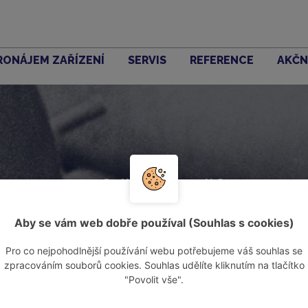
RONÁJEM ZAŘÍZENÍ
SERVIS
REFERENCE
AKČN
Akční zboží
Aby se vám web dobře používal (Souhlas s cookies)
Pro co nejpohodlnější používání webu potřebujeme váš souhlas se
zpracováním souborů cookies. Souhlas udělíte kliknutím na tlačítko
"Povolit vše".