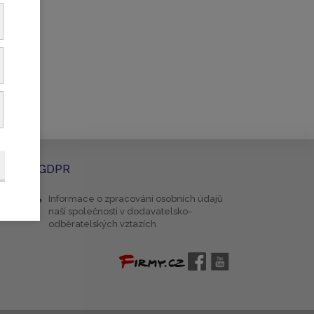
GDPR
Informace o zpracování osobních údajů
naší společností v dodavatelsko-
odběratelských vztazích