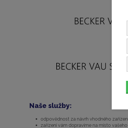
Naše služby:
odpovědnost za návrh vhodného zařízen
zařízení vám dopravíme na místo vašeho 