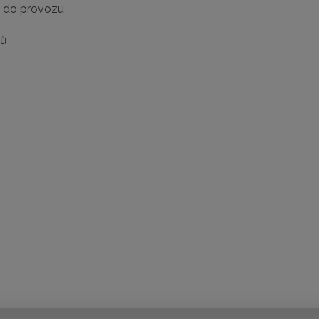
e do provozu
dů