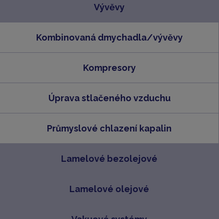
Vývěvy
Kombinovaná dmychadla/vývěvy
Kompresory
Úprava stlačeného vzduchu
Průmyslové chlazení kapalin
Lamelové bezolejové
Lamelové olejové