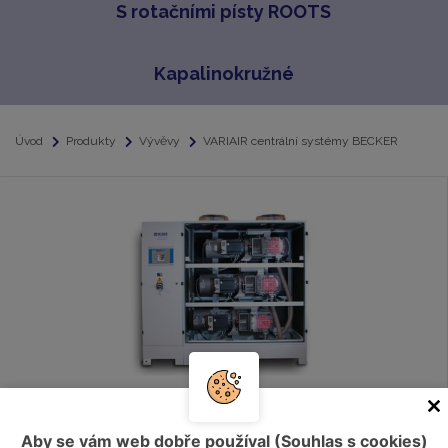
S rotačními písty ROOTS
Kapalinokružné
Úvod
Produkty
Vývěvy
VARIAIR centrální systémy BECKER
VARIAIR centrální systémy BECKER
Aby se vám web dobře používal (Souhlas s cookies)