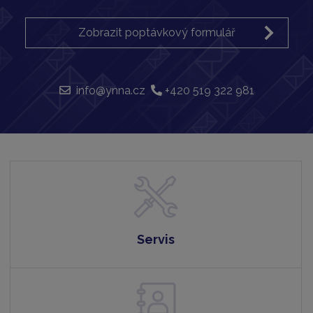
Zobrazit poptávkový formulář
info@ynna.cz
+420 519 322 981
Servis