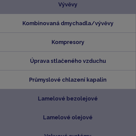
Vývěvy
Kombinovaná dmychadla/vývěvy
Kompresory
Úprava stlačeného vzduchu
Průmyslové chlazení kapalin
Lamelové bezolejové
Lamelové olejové