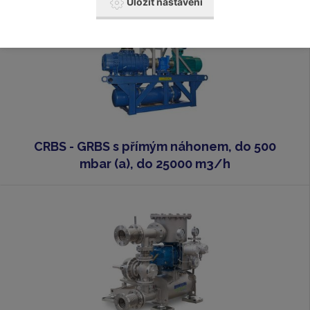
Uložit nastavení
CRBS - GRBS s přímým náhonem, do 500
mbar (a), do 25000 m3/h