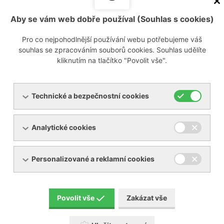
Aby se vám web dobře používal (Souhlas s cookies)
Pro co nejpohodlnější používání webu potřebujeme váš
Booster RBS/AV až 0,001 mbar (a), až 9400
souhlas se zpracováním souborů cookies. Souhlas udělíte
m3/h
kliknutím na tlačítko "Povolit vše".
Technické a bezpečnostní cookies
Analytické cookies
Personalizované a reklamní cookies
ROBOX LOBE s řemenovým převodem, do
Povolit vše
Zakázat vše
500 mbar (a), až 10500 m3/h