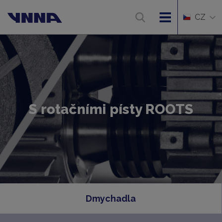
CZ
S rotačními písty ROOTS
Dmychadla