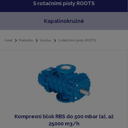
S rotačními písty ROOTS
Kapalinokružné
Úvod
Produkty
Vývěvy
S rotačními písty ROOTS
Kompresní blok RBS do 500 mbar (a), až
25000 m3/h