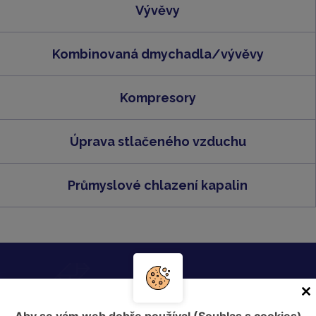
Vývěvy
Kombinovaná dmychadla/vývěvy
Kompresory
Úprava stlačeného vzduchu
Průmyslové chlazení kapalin
Zašlete nám nezávaznou poptávku