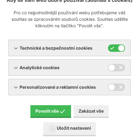
Aby se vám web dobře používal (Souhlas s cookies)
Pro co nejpohodlnější používání webu potřebujeme váš
Zobrazit poptávkový formulář
souhlas se zpracováním souborů cookies. Souhlas udělíte
kliknutím na tlačítko "Povolit vše".
info@ynna.cz
+420 519 322 981
Technické a bezpečnostní cookies
Analytické cookies
Personalizované a reklamní cookies
Servis
Povolit vše
Zakázat vše
Uložit nastavení