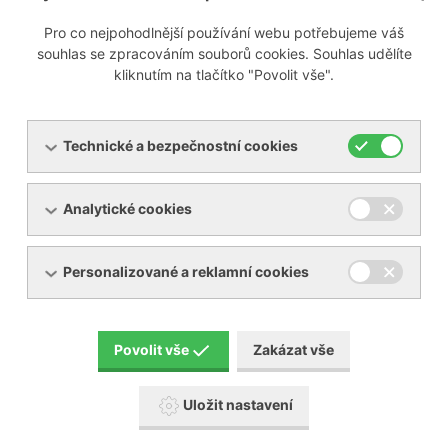
Pro co nejpohodlnější používání webu potřebujeme váš
Připravujeme
souhlas se zpracováním souborů cookies. Souhlas udělíte
kliknutím na tlačítko "Povolit vše".
Technické a bezpečnostní cookies
Menu
Analytické cookies
Produkty
O společnosti
Pronájem zařízení
Servis
Personalizované a reklamní cookies
Reference
Akční zboží
Kontakty
Aktuality
Povolit vše
Zakázat vše
Ke stažení
Uložit nastavení
Popis piktogramů návodů BECKER