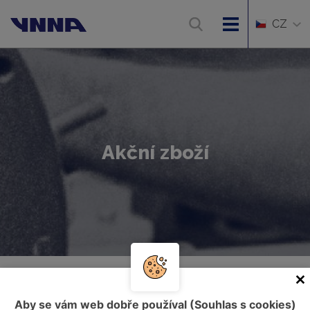
CZ
Akční zboží
Úvod
Akční zboží
Aby se vám web dobře používal (Souhlas s cookies)