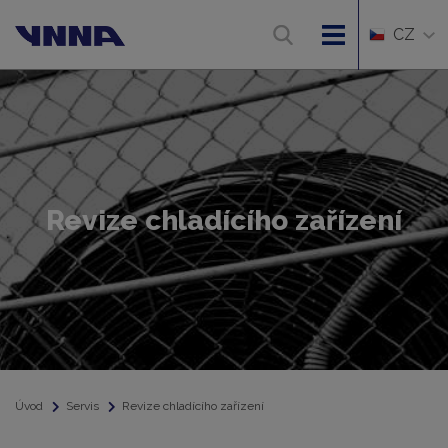
CZ
Revize chladícího zařízení
Úvod
Servis
Revize chladícího zařízení