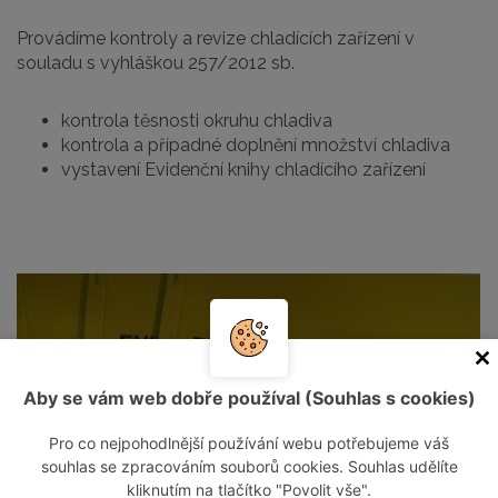
Provádíme kontroly a revize chladících zařízení v
souladu s vyhláškou 257/2012 sb.
kontrola těsnosti okruhu chladiva
kontrola a případné doplnění množství chladiva
vystavení Evidenční knihy chladícího zařízení
Aby se vám web dobře používal (Souhlas s cookies)
Pro co nejpohodlnější používání webu potřebujeme váš
souhlas se zpracováním souborů cookies. Souhlas udělíte
kliknutím na tlačítko "Povolit vše".