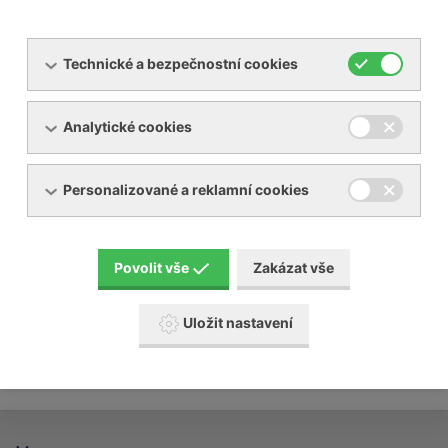
Technické a bezpečnostní cookies
Analytické cookies
Servis dmychadel, vývěv
Personalizované a reklamní cookies
Servis kompresorů
Servis sušiček a filtrů stlačených plynů
Povolit vše
Zakázat vše
Uložit nastavení
Revize chladícího zařízení