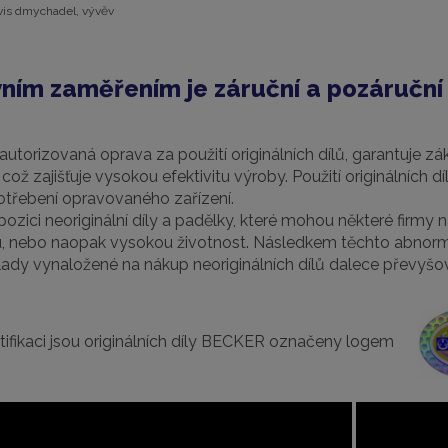
vis dmychadel, vývěv
ním zaměřením je záruční a pozáruční 
torizovaná oprava za použití originálních dílů, garantuje zák
 což zajišťuje vysokou efektivitu výroby. Použití originálních
třebení opravovaného zařízení.
spozici neoriginální díly a padělky, které mohou některé firmy 
, nebo naopak vysokou životnost. Následkem těchto abnormalit
dy vynaložené na nákup neoriginálních dílů dalece převyšova
tifikaci jsou originálních díly BECKER označeny logem