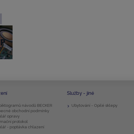
žení
Služby - jiné
 piktogramů návodů BECKER
Ubytování - Opilé sklepy
ecné obchodní podmínky
lář opravy
mační protokol
lář - poptávka chlazení