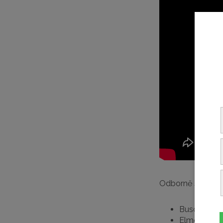
Odborně servisuje
Busch
Elmo Rietsc