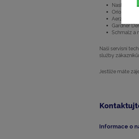
Nash Elmo
Orion
Aerzen
Gardner De
Schmalz a 
Naši servisní tec
služby zákazníků
Jestliže máte zá
Kontaktujt
Informace o n