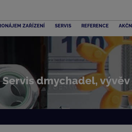
RONÁJEM ZAŘÍZENÍ
SERVIS
REFERENCE
AKČN
Servis dmychadel, vývěv