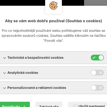
Aby se vám web dobře používal (Souhlas s cookies)
Pro co nejpohodlnější používání webu potřebujeme váš souhlas se
zpracováním souborů cookies. Souhlas udělíte kliknutím na tlačítko
"Povolit vše".
Technické a bezpečnostní cookies
Analytické cookies
Personalizované a reklamní cookies
me i většinu zařízení jiných výrobců na trhu, mezi které patří 
hle
Uložit nastavení
Povolit vše
Zakázat vše