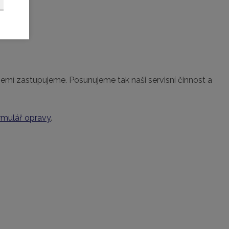
území zastupujeme. Posunujeme tak naši servisní činnost a
rmulář opravy
.