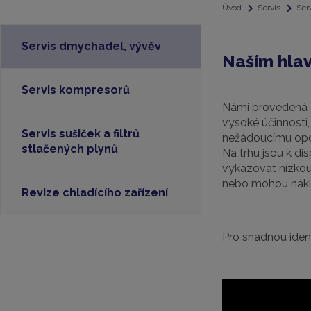
Úvod
Servis
Ser
Servis dmychadel, vývěv
Naším hlav
Servis kompresorů
Námi provedená au
vysoké účinnosti,
Servis sušiček a filtrů
nežádoucímu opo
stlačených plynů
Na trhu jsou k di
vykazovat nízkou
nebo mohou nákla
Revize chladícího zařízení
Pro snadnou iden