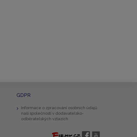
GDPR
Informace o zpracování osobních údajů
naší společností v dodavatelsko-
odběratelských vztazích