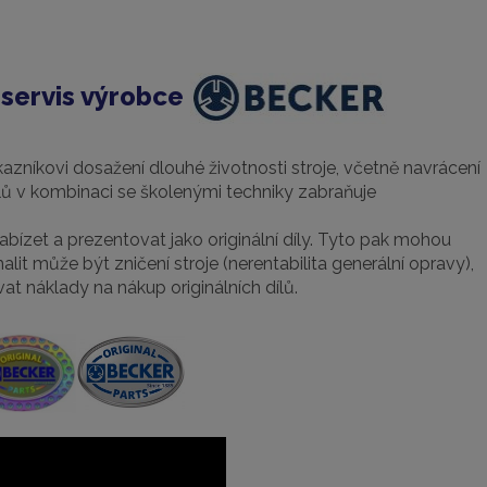
servis výrobce
azníkovi dosažení dlouhé životnosti stroje, včetně navrácení
 dílů v kombinaci se školenými techniky zabraňuje
nabízet a prezentovat jako originální díly. Tyto pak mohou
 může být zničení stroje (nerentabilita generální opravy),
t náklady na nákup originálních dílů.