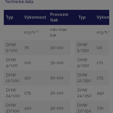
Technická data
Provozní
Typ
Výkonnost
Typ
Výkonn
tlak
min-max
1)
1)
m3/h
m3/h
bar
DHW
DHW
70
30-100
115
5/100
5/250
DHW
DHW
100
30-100
170
9/100
9/250
DHW
DHW
150
30-100
275
12/100
12/250
DHW
DHW
275
30-100
490
24/100
24/250
DHW
DHW
420
30-100
730
37/100
37/250