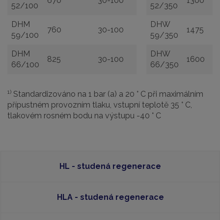
670
30-100
1300
52/100
52/350
DHM
DHW
760
30-100
1475
59/100
59/350
DHM
DHW
825
30-100
1600
66/100
66/350
1)
Standardizováno na 1 bar (a) a 20 ° C při maximálním
přípustném provozním tlaku, vstupní teplotě 35 ° C,
tlakovém rosném bodu na výstupu -40 ° C
HL - studená regenerace
HLA - studená regenerace