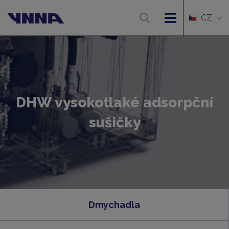
CZ
DHW vysokotlaké adsorpční
sušičky
Dmychadla