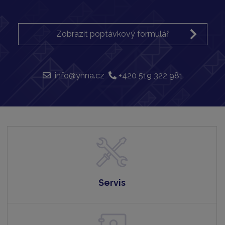
Zobrazit poptávkový formulář
info@ynna.cz
+420 519 322 981
Servis