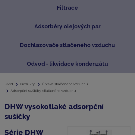
Filtrace
Adsorbéry olejových par
Dochlazovače stlačeného vzduchu
Odvod - likvidace kondenzátu
Úvod
Produkty
Úprava stlačeného vzduchu
Adsorpční sušičky stlačeného vzduchu
DHW vysokotlaké adsorpční
sušičky
Série DHW