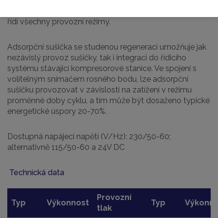
před a za sušičkou. Standardní řídící jednotka C1 s
textovým displejem a integrovanými ovládacími prvky
řídí všechny provozní režimy.
Adsorpční sušička se studenou regenerací umožňuje jak
nezávislý provoz sušičky, tak i integraci do řídicího
systému stávající kompresorové stanice. Ve spojení s
volitelným snímačem rosného bodu, lze adsorpční
sušičku provozovat v závislosti na zatížení v režimu
proměnné doby cyklu, a tím může být dosaženo typické
energetické úspory 20-70%.
Dostupná napájecí napětí (V/Hz): 230/50-60;
alternativně 115/50-60 a 24V DC
Technická data
Provozní
Typ
Výkonnost
Typ
Výkonno
tlak