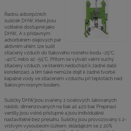
Řadou adsorpčních
sušiček DHW, které jsou
volitelně dostupné jako
DHW.. A s přídavným
adsorbérem olejových par
aktivním uhlím, lze sušit
stlačený vzduch do tlakového rosného bodu -25°C,
-40°C nebo až -55°C. Přitom se vytváří velmi suchý
stlačený vzduch, ve kterém nedochází k žádné další
kondenzaci, a tím také nemůže dojít k žádné tvorbě
kapalné vody ve stlačeném vzduchu při teplotách nad
tlakovým rosným bodem.
Sušičky DHW jsou svařeny z ocelových, lakovaných
nádob, dimenzovaných na tlak až 420 bar. Přepínací
ventily jsou volně přístupné a jsou individuálně
nastavitelné bez přesahu. Sušičky jsou provozovány s 2-
vrstvým vysoušecím lůžkem, skládajícím se z 20%