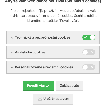
58/350
Aby se vám web dobře používal (Souhlas s cookies)
Pro co nejpohodlnější používání webu potřebujeme váš
1)
Standardizováno na 1 bar (a) a 20 ° C při maximálním
souhlas se zpracováním souborů cookies. Souhlas udělíte
přípustném provozním tlaku, vstupní teplotě 35 ° C,
kliknutím na tlačítko "Povolit vše".
tlakovém rosném bodu na výstupu -40 ° C
Série DHM
Technické a bezpečnostní cookies
Adsorpční sušičky DHM jsou
Analytické cookies
určeny pro sušení vzduchu a
dusíku na tlakový rosný bod
Personalizované a reklamní cookies
od -25°C, do -55°C pro
tlaky až do 350 bar. Jako
sušidlo je použito molekulární
síto A4.
Povolit vše
Zakázat vše
Adsorpční sušičky DHW jsou
Uložit nastavení
vybaveny tlakoměry a filtry