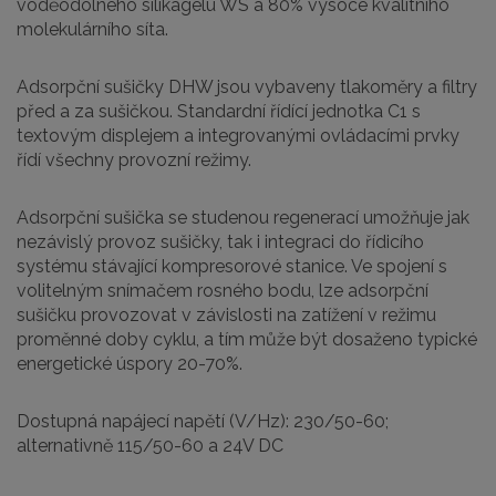
voděodolného silikagelu WS a 80% vysoce kvalitního
molekulárního síta.
Adsorpční sušičky DHW jsou vybaveny tlakoměry a filtry
před a za sušičkou. Standardní řídící jednotka C1 s
textovým displejem a integrovanými ovládacími prvky
řídí všechny provozní režimy.
Adsorpční sušička se studenou regenerací umožňuje jak
nezávislý provoz sušičky, tak i integraci do řídicího
systému stávající kompresorové stanice. Ve spojení s
volitelným snímačem rosného bodu, lze adsorpční
sušičku provozovat v závislosti na zatížení v režimu
proměnné doby cyklu, a tím může být dosaženo typické
energetické úspory 20-70%.
Dostupná napájecí napětí (V/Hz): 230/50-60;
alternativně 115/50-60 a 24V DC