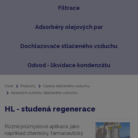
Filtrace
Adsorbéry olejových par
Dochlazovače stlačeného vzduchu
Odvod - likvidace kondenzátu
Úvod
Produkty
Úprava stlačeného vzduchu
Adsorpční sušičky stlačeného vzduchu
HL - studená regenerace
Různé průmyslové aplikace, jako
například chemický, farmaceutický