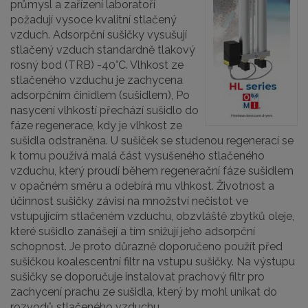
průmysl a zařízení laboratoří
požadují vysoce kvalitní stlačený
vzduch. Adsorpční sušičky vysušují
stlačený vzduch standardně tlakový
rosný bod (TRB) -40°C. Vlhkost ze
stlačeného vzduchu je zachycena
adsorpčním činidlem (sušidlem), Po
nasycení vlhkostí přechází sušidlo do
fáze regenerace, kdy je vlhkost ze
sušidla odstraněna. U sušiček se studenou regenerací se
k tomu používá malá část vysušeného stlačeného
vzduchu, který proudí během regenerační fáze sušidlem
v opačném směru a odebírá mu vlhkost. Životnost a
účinnost sušičky závisí na množství nečistot ve
vstupujícím stlačeném vzduchu, obzvláště zbytků oleje,
které sušidlo zanášejí a tím snižují jeho adsorpční
schopnost. Je proto důrazně doporučeno použít před
sušičkou koalescentní filtr na vstupu sušičky. Na výstupu
sušičky se doporučuje instalovat prachový filtr pro
zachycení prachu ze sušidla, který by mohl unikat do
rozvodů stlačeného vzduchu.