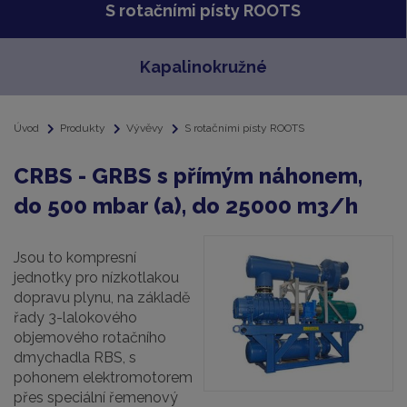
S rotačními písty ROOTS
Kapalinokružné
Úvod
Produkty
Vývěvy
S rotačními písty ROOTS
CRBS - GRBS s přímým náhonem,
do 500 mbar (a), do 25000 m3/h
Jsou to kompresní
jednotky pro nízkotlakou
dopravu plynu, na základě
řady 3-lalokového
objemového rotačního
dmychadla RBS, s
pohonem elektromotorem
přes speciální řemenový