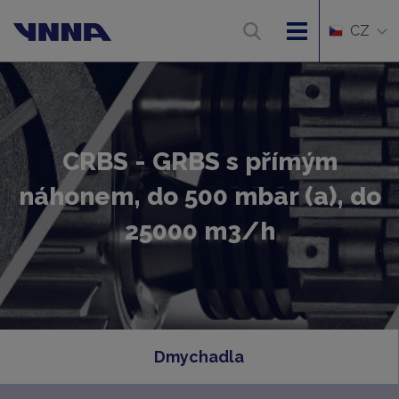
CZ
CRBS - GRBS s přímým
náhonem, do 500 mbar (a), do
25000 m3/h
Dmychadla