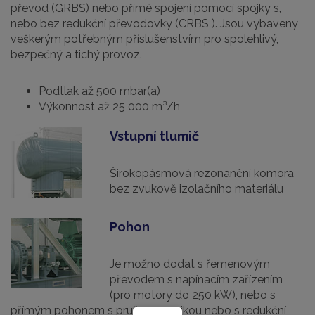
převod (GRBS) nebo přímé spojení pomocí spojky s,
nebo bez redukční převodovky (CRBS ). Jsou vybaveny
veškerým potřebným příslušenstvím pro spolehlivý,
bezpečný a tichý provoz.
Podtlak až 500 mbar(a)
Výkonnost až 25 000 m³/h
Vstupní tlumič
Širokopásmová rezonanční komora
bez zvukově izolačního materiálu
Pohon
Je možno dodat s řemenovým
převodem s napínacím zařízením
(pro motory do 250 kW), nebo s
přímým pohonem s pružnou spojkou nebo s redukční