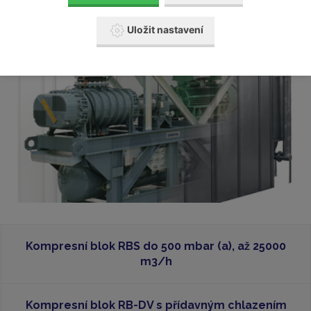
Uložit nastavení
Kompresní blok RBS do 500 mbar (a), až 25000
m3/h
Kompresní blok RB-DV s přídavným chlazením