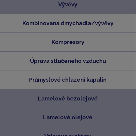
Vývěvy
Kombinovaná dmychadla/vývěvy
Kompresory
Úprava stlačeného vzduchu
Průmyslové chlazení kapalin
Lamelové bezolejové
Lamelové olejové