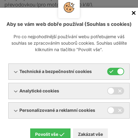
převodovkou (pro motory do 500 kW).
Výstupní tlumič
Aby se vám web dobře používal (Souhlas s cookies)
Pro co nejpohodlnější používání webu potřebujeme váš
Širokopásmová rezonanční komora
souhlas se zpracováním souborů cookies. Souhlas udělíte
bez zvukově izolačního materiálu
kliknutím na tlačítko "Povolit vše".
Pojistný ventil
Technické a bezpečnostní cookies
Analytické cookies
Soubory ke stažení
Personalizované a reklamní cookies
cat_blowers_s20_03d08c-1-ad663.pdf
[PDF,
2,19 MB]
Povolit vše
Zakázat vše