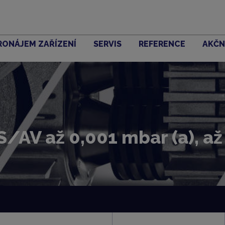
RONÁJEM ZAŘÍZENÍ
SERVIS
REFERENCE
AKČN
S/AV až 0,001 mbar (a), a