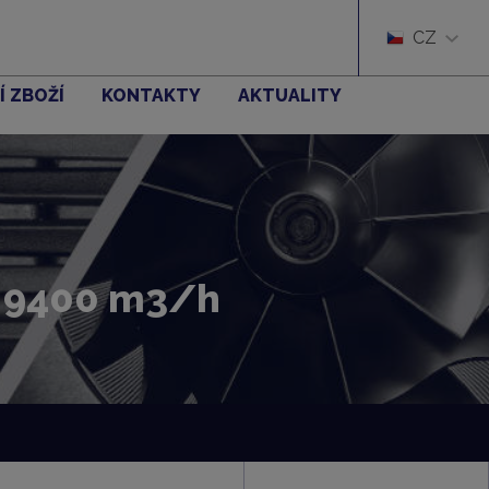
CZ
Í ZBOŽÍ
KONTAKTY
AKTUALITY
ž 9400 m3/h