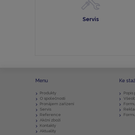
Servis
Menu
Ke sta
Produkty
Popis
O společnosti
Všeob
Pronájem zařízení
Formu
Servis
Rekla
Reference
Formu
Akční zboží
Kontakty
Aktuality