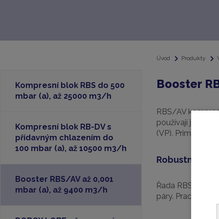
Úvod
Produkty
Booster RB
Kompresní blok RBS do 500
mbar (a), až 25000 m3/h
RBS/AV kompresní
používají jako bo
Kompresní blok RB-DV s
(VP). Primární vý
přídavným chlazením do
100 mbar (a), až 10500 m3/h
Robustní a sp
Booster RBS/AV až 0,001
Řada RBS/AV je d
mbar (a), až 9400 m3/h
páry. Pracuje be