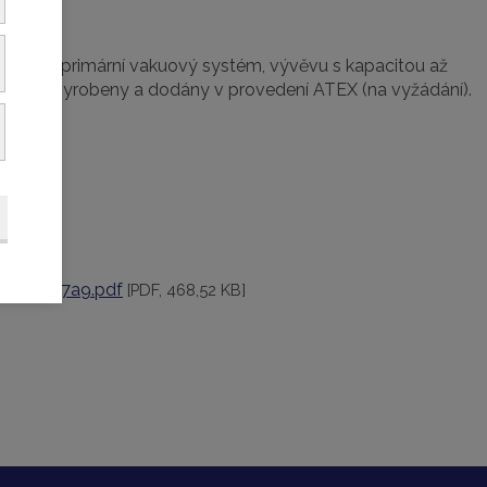
t jako primární vakuový systém, vývěvu s kapacitou až
u být vyrobeny a dodány v provedení ATEX (na vyžádání).
ng_p-917a9.pdf
[PDF, 468,52 KB]