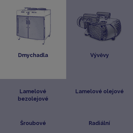
Dmychadla
Vývěvy
Lamelové
Lamelové olejové
bezolejové
Šroubové
Radiální