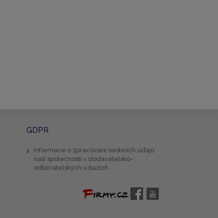
GDPR
Informace o zpracování osobních údajů
naší společností v dodavatelsko-
odběratelských vztazích