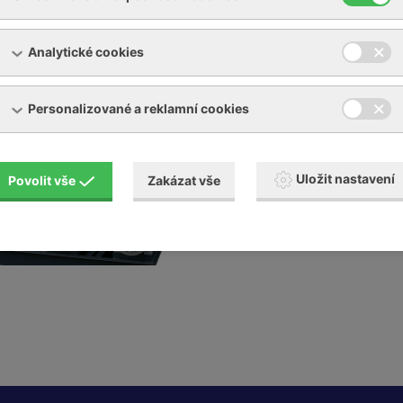
Kompletní soustrojí
Analytické cookies
Robuschi může nabídnou
4200 m3/h. Bloky moho
Personalizované a reklamní cookies
Uložit nastavení
Povolit vše
Zakázat vše
Soubory ke stažení
cat-rbs-av-s2-1d16d_e