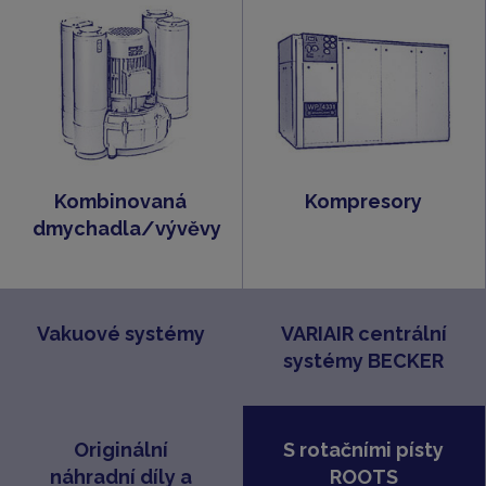
Kombinovaná
Kompresory
dmychadla/vývěvy
Vakuové systémy
VARIAIR centrální
systémy BECKER
Originální
S rotačními písty
náhradní díly a
ROOTS