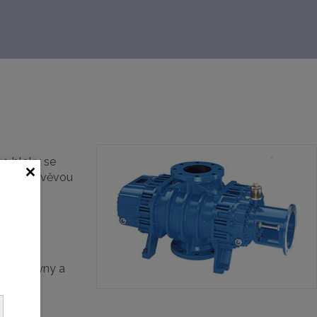
yo bloky se
rimární vývěvou
ávat plyny a