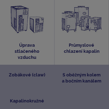
Úprava
Průmyslové
stlačeného
chlazení kapalin
vzduchu
Zobákové (claw)
S oběžným kolem
a bočním kanálem
Kapalinokružné