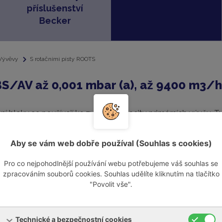
příslušenství
Becker
Vývěvy
S rotačními písty ROOTS
S/AV až 0,001 mbar (a), až 9400 m3/h
 bloky se používají ke zvýšení kapacity primárních vývěv. T
oster pracující při jejich minimálním sacím tlaku společně s p
věva by měla dosahovat hladiny vakua nižší než 50 mbar (a).
Aby se vám web dobře používal (Souhlas s cookies)
olehlivé
Pro co nejpohodlnější používání webu potřebujeme váš souhlas se
zpracováním souborů cookies. Souhlas udělíte kliknutím na tlačítko
"Povolit vše".
íky své robustní konstrukci extrémně odolná. Je schopna nas
zpečně s minimální údržbou.
Technické a bezpečnostní cookies