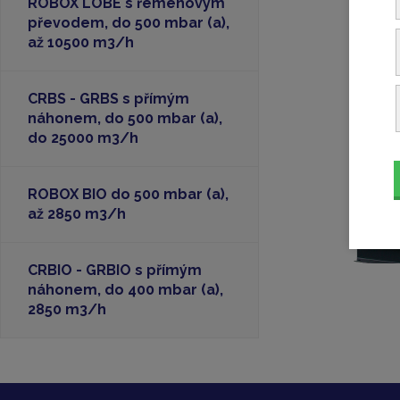
ROBOX LOBE s řemenovým
převodem, do 500 mbar (a),
až 10500 m3/h
CRBS - GRBS s přímým
náhonem, do 500 mbar (a),
do 25000 m3/h
ROBOX BIO do 500 mbar (a),
až 2850 m3/h
CRBIO - GRBIO s přímým
náhonem, do 400 mbar (a),
2850 m3/h