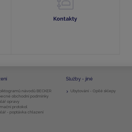
Kontakty
žení
Služby - jiné
 piktogramů návodů BECKER
Ubytování - Opilé sklepy
ecné obchodní podmínky
lář opravy
mační protokol
lář - poptávka chlazení