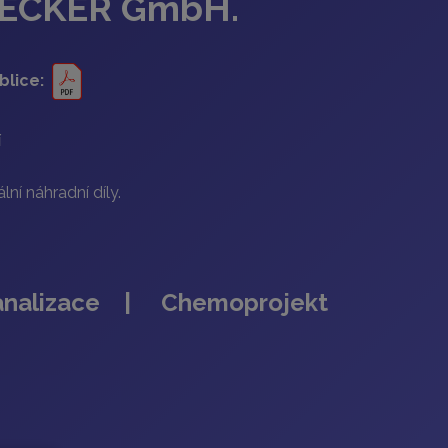
 BECKER GmbH.
blice:
í
ní náhradní díly.
nalizace | Chemoprojekt