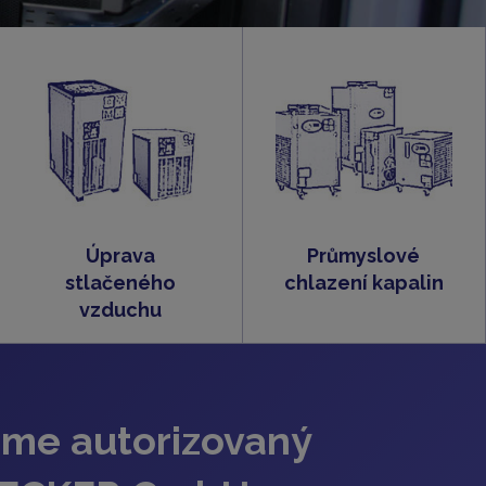
Úprava
Průmyslové
stlačeného
chlazení kapalin
vzduchu
jsme autorizovaný