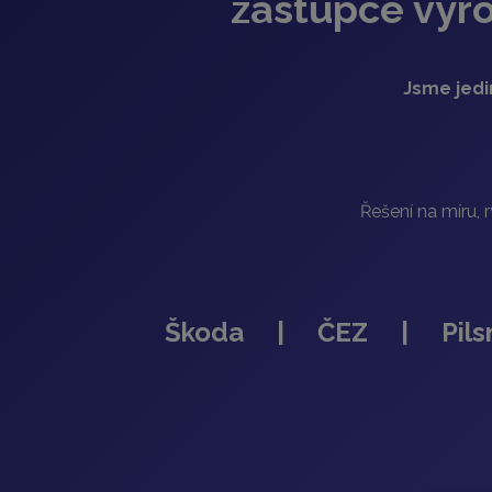
zástupce výr
Jsme jedi
Řešení na míru, 
Škoda | ČEZ | Pilsner 