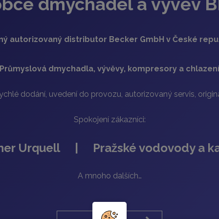
obce dmychadel a vývěv
ný autorizovaný distributor Becker GmbH v České repu
Průmyslová dmychadla, vývěvy, kompresory a chlazen
rychlé dodání, uvedení do provozu, autorizovaný servis, originál
Spokojení zákazníci:
Urquell | Pražské vodovody a ka
A mnoho dalších…