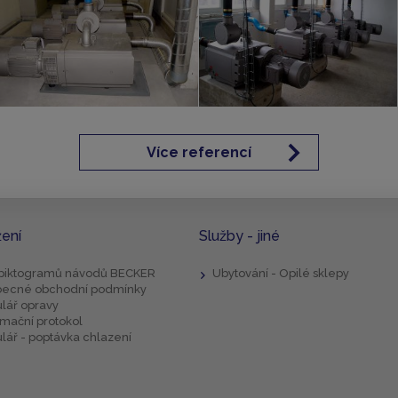
Více referencí
žení
Služby - jiné
 piktogramů návodů BECKER
Ubytování - Opilé sklepy
ecné obchodní podmínky
lář opravy
mační protokol
lář - poptávka chlazení