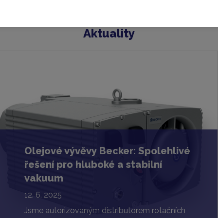
Aktuality
Olejové vývěvy Becker: Spolehlivé
řešení pro hluboké a stabilní
vakuum
12. 6. 2025
Jsme autorizovaným distributorem rotačních