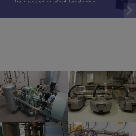
bezolejových rotačních lamelových
dmychadel a vývěv.