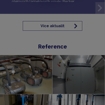
olejových lamelových vývěv Becker.
Více aktualit
Reference