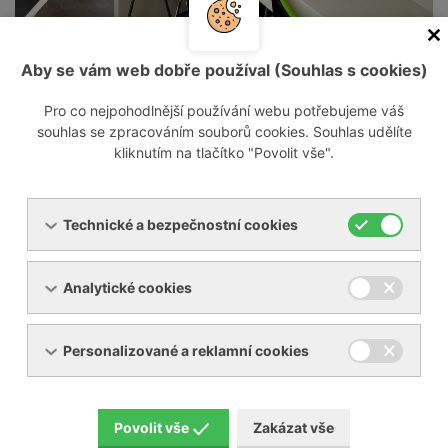
Naše společnost působí na českém trhu od
roku 1993 jako dodavatel a servisní
Aby se vám web dobře používal (Souhlas s cookies)
organizace průmyslových zařízení pro stláčení
Pro co nejpohodlnější používání webu potřebujeme váš
plynů, tzn. vývěv, dmychadel a
souhlas se zpracováním souborů cookies. Souhlas udělíte
kompresorů. Dále dodáváme, revidujeme a
kliknutím na tlačítko "Povolit vše".
opravujeme průmyslová chladící zařízení pro
chlazení kapalin a stlačeného vzduchu.
Technické a bezpečnostní cookies
Naší misí je naprostá spokojenost zákazníka
Analytické cookies
a hladký a bezproblémový chod výroby.
Personalizované a reklamní cookies
Ať už potřebujete zdroj vakua do malé vakuového
lisu, nebo špičkový plynotěsný kompresor na
Povolit vše
Zakázat vše
hélium, kyslík, vodík a další plyny, pomůžeme vám