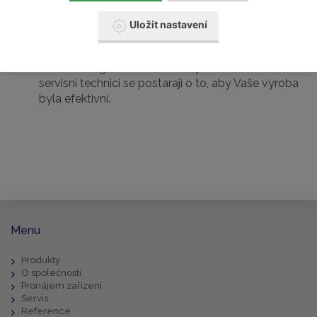
od návrhu až po realizaci a údržbu.
Uložit nastavení
Díky tomu, že jsme autorizovaným zástupcem pro
všechna naše zařízení, máte jistotu, že Vám
dodáme originální náhradní díly a naši certifikovaní
servisní technici se postarají o to, aby Vaše výroba
byla efektivní.
Menu
Produkty
O společnosti
Pronájem zařízení
Servis
Reference