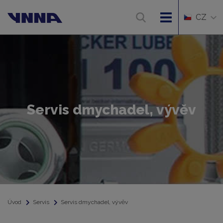
CZ
Servis dmychadel, vývěv
Úvod
Servis
Servis dmychadel, vývěv