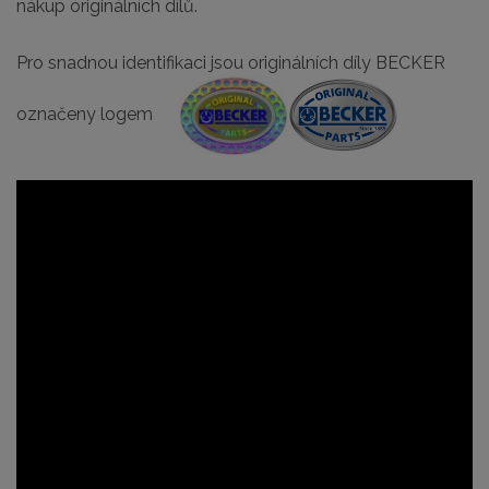
nákup originálních dílů.
Pro snadnou identifikaci jsou originálních díly BECKER
označeny logem