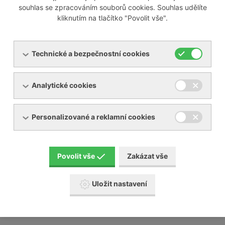
souhlas se zpracováním souborů cookies. Souhlas udělíte
kliknutím na tlačítko "Povolit vše".
Odborně servisujeme i většinu zařízení jiných výrobců na
trhu, mezi které patří například:
Technické a bezpečnostní cookies
Busch
Analytické cookies
Elmo Rietschle
Nash Elmo
Orion
Personalizované a reklamní cookies
Aerzen
Gardner Denver
Schmalz a mnoho jiných
Povolit vše
Zakázat vše
Naši servisní technici absolvují pravidelné školení u
výrobců, které na našem území zastupujeme.
Uložit nastavení
Posunujeme tak naši servisní činnost a služby
zákazníkům na další úroveň.