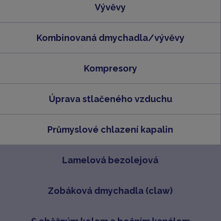
Vývěvy
Kombinovaná dmychadla/vývěvy
Kompresory
Úprava stlačeného vzduchu
Průmyslové chlazení kapalin
Lamelová bezolejová
Zobáková dmychadla (claw)