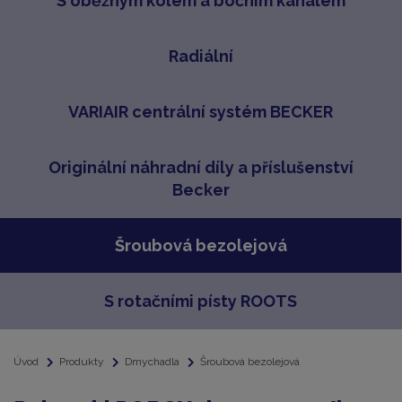
S oběžným kolem a bočním kanálem
Radiální
VARIAIR centrální systém BECKER
Originální náhradní díly a příslušenství
Becker
Šroubová bezolejová
S rotačními písty ROOTS
Úvod
Produkty
Dmychadla
Šroubová bezolejová