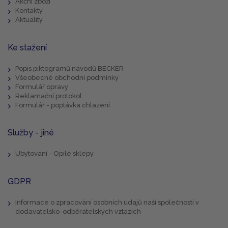
Akční zboží
Kontakty
Aktuality
Ke stažení
Popis piktogramů návodů BECKER
Všeobecné obchodní podmínky
Formulář opravy
Reklamační protokol
Formulář - poptávka chlazení
Služby - jiné
Ubytování - Opilé sklepy
GDPR
Informace o zpracování osobních údajů naší společností v
dodavatelsko-odběratelských vztazích