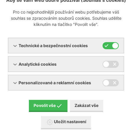
Aby se vám web dobře používal (Souhlas s cookies)
Pro co nejpohodlnější používání webu potřebujeme váš
Zobrazit poptávkový formulář
souhlas se zpracováním souborů cookies. Souhlas udělíte
kliknutím na tlačítko "Povolit vše".
info@ynna.cz
+420 519 322 981
Technické a bezpečnostní cookies
Analytické cookies
Personalizované a reklamní cookies
Servis
Povolit vše
Zakázat vše
Uložit nastavení