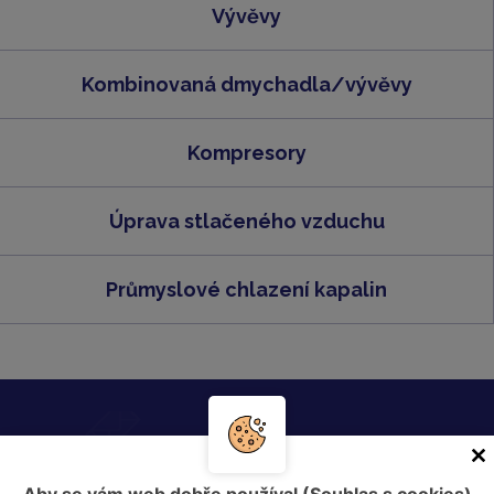
Vývěvy
Kombinovaná dmychadla/vývěvy
Kompresory
Úprava stlačeného vzduchu
Průmyslové chlazení kapalin
Zašlete nám nezávaznou poptávku