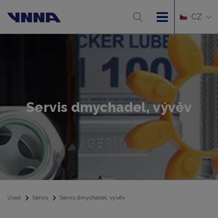
CZ
Servis dmychadel, vývěv
Úvod
Servis
Servis dmychadel, vývěv