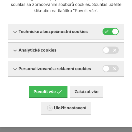
souhlas se zpracováním souborů cookies. Souhlas udělíte
kliknutím na tlačítko "Povolit vše".
Odborně servisujeme i většinu zařízení jiných výrobců na
trhu, mezi které patří například:
Technické a bezpečnostní cookies
Busch
Analytické cookies
Elmo Rietschle
Nash Elmo
Orion
Personalizované a reklamní cookies
Aerzen
Gardner Denver
Schmalz a mnoho jiných
Povolit vše
Zakázat vše
Naši servisní technici absolvují pravidelné školení u
výrobců, které na našem území zastupujeme.
Uložit nastavení
Posunujeme tak naši servisní činnost a služby
zákazníkům na další úroveň.