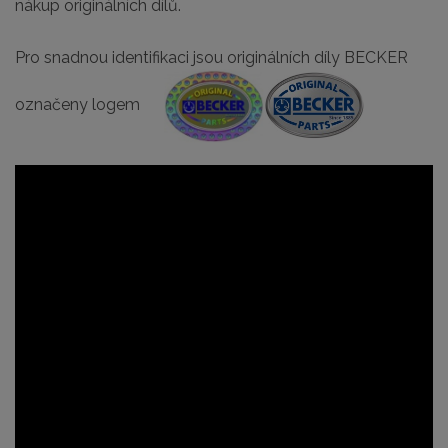
nákup originálních dílů.
Pro snadnou identifikaci jsou originálních díly BECKER
označeny logem