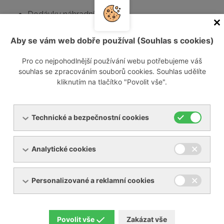
Dodávky náhradních dílů
Opravy
Revize
Aby se vám web dobře používal (Souhlas s cookies)
Servisní smlouvy
Pro co nejpohodlnější používání webu potřebujeme váš
souhlas se zpracováním souborů cookies. Souhlas udělíte
Jestliže máte zájem o opravu Vašeho zařízení, můžete
kliknutím na tlačítko "Povolit vše".
vyplnit a zaslat nám
formulář opravy
.
Kontaktujte nás
Technické a bezpečnostní cookies
Informace o návštěvníkovi
Analytické cookies
Vaše jméno:
Personalizované a reklamní cookies
Váš e-mail:
Povolit vše
Zakázat vše