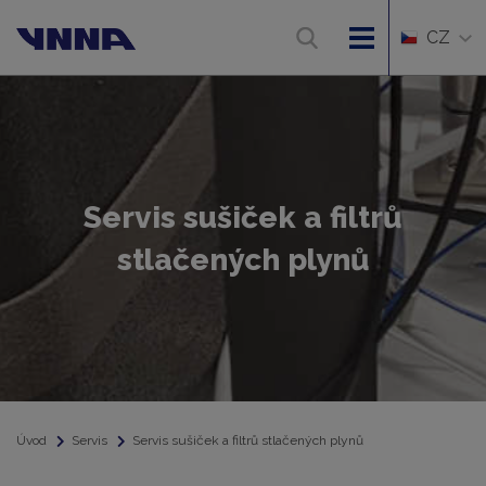
CZ
Servis sušiček a filtrů
stlačených plynů
Úvod
Servis
Servis sušiček a filtrů stlačených plynů