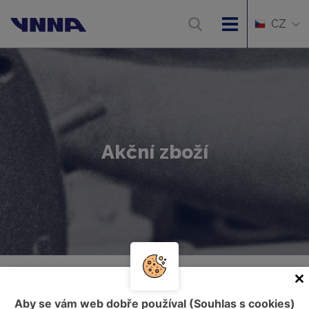
CZ
Akční zboží
Úvod
Akční zboží
Aby se vám web dobře používal (Souhlas s cookies)