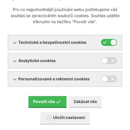
Pro co nejpohodlnější používání webu potřebujeme váš
Připravujeme
souhlas se zpracováním souborů cookies. Souhlas udělíte
kliknutím na tlačítko "Povolit vše".
Technické a bezpečnostní cookies
Menu
Analytické cookies
Produkty
O společnosti
Pronájem zařízení
Servis
Personalizované a reklamní cookies
Reference
Akční zboží
Kontakty
Aktuality
Povolit vše
Zakázat vše
Ke stažení
Uložit nastavení
Popis piktogramů návodů BECKER