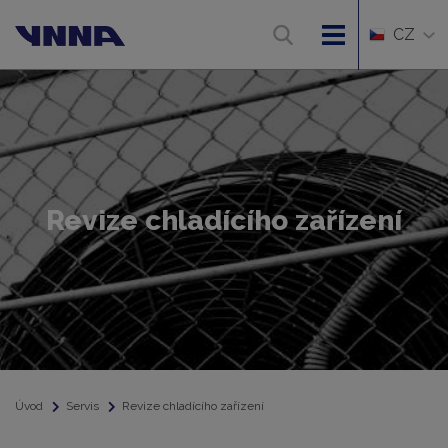
CZ
Revize chladícího zařízení
Úvod
Servis
Revize chladícího zařízení