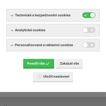
Technické a bezpečnostní cookies
Analytické cookies
Servis dmychadel, vývěv
Personalizované a reklamní cookies
Servis kompresorů
Servis sušiček a filtrů stlačených plynů
Povolit vše
Zakázat vše
Uložit nastavení
Revize chladícího zařízení