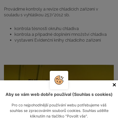
Provádíme kontroly a revize chladících zařízení v
souladu s vyhláškou 257/2012 sb.
kontrola těsnosti okruhu chladiva
kontrola a případné doplnění množství chladiva
vystavení Evidenční knihy chladícího zařízení
Aby se vám web dobře používal (Souhlas s cookies)
Pro co nejpohodlnější používání webu potřebujeme váš
souhlas se zpracováním souborů cookies. Souhlas udělíte
kliknutím na tlačítko "Povolit vše".