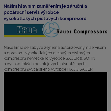
Naším hlavním zaměřením je záruční a
pozáruční servis výrobce
vysokotlakých pístových kompresorů
Naše firma se zabývá zejména autorizovaným servisem
a opravami vysokotlakých olejových pístových
kompresorů německého výrobce SAUER & SOHN
a vysokotlakých bezolejových plynotěsných
kompresorů švýcarského výrobce HAUG SAUER.