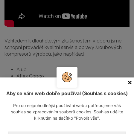
Vzhledem k dlouholetým zkušenostem v oboru jsme
schopni provádět kvalitní servis a opravy šroubových
kompresorů výrobců, jako například:
Alup
Atlas Copco
Kaeser
Ingersoll Rand
Aby se vám web dobře používal (Souhlas s cookies)
Champion
Mark
Pro co nejpohodlnější používání webu potřebujeme váš
Ceccato
souhlas se zpracováním souborů cookies. Souhlas udělíte
Balma
kliknutím na tlačítko "Povolit vše".
Abac Boge a mnoho jiných