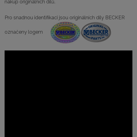
nákup originálních dílů.
Pro snadnou identifikaci jsou originálních díly BECKER
označeny logem