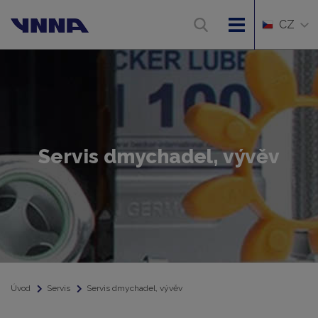
CZ
Servis dmychadel, vývěv
Úvod
Servis
Servis dmychadel, vývěv