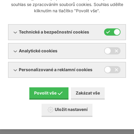
souhlas se zpracováním souborů cookies. Souhlas udělíte
kliknutím na tlačítko "Povolit vše".
Odborně servisujeme i většinu zařízení jiných výrobců na
trhu, mezi které patří například:
Technické a bezpečnostní cookies
Busch
Analytické cookies
Elmo Rietschle
Nash Elmo
Orion
Personalizované a reklamní cookies
Aerzen
Gardner Denver
Schmalz a mnoho jiných
Povolit vše
Zakázat vše
Naši servisní technici absolvují pravidelné školení u
výrobců, které na našem území zastupujeme.
Uložit nastavení
Posunujeme tak naši servisní činnost a služby
zákazníkům na další úroveň.