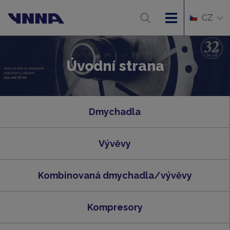
CZ
Úvodní strana
Dmychadla
Vývěvy
Kombinovaná dmychadla/vývěvy
Kompresory