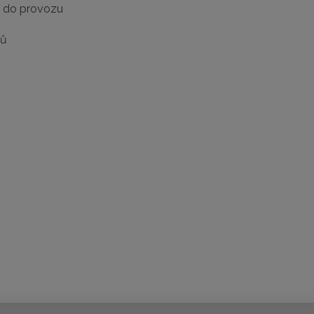
e do provozu
dů