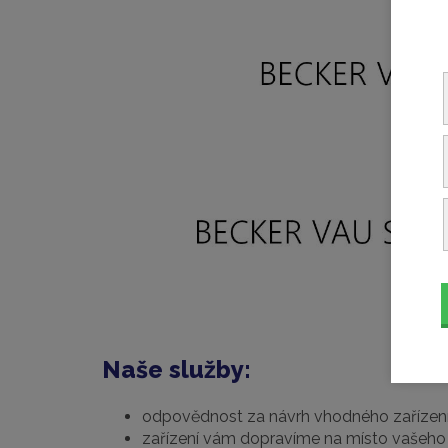
Naše služby:
odpovědnost za návrh vhodného zařízen
zařízení vám dopravíme na místo vašeho 