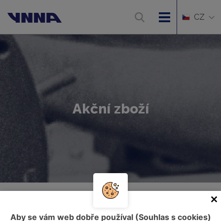
CZ
Akční zboží
Úvod
Akční zboží
Aby se vám web dobře používal (Souhlas s cookies)