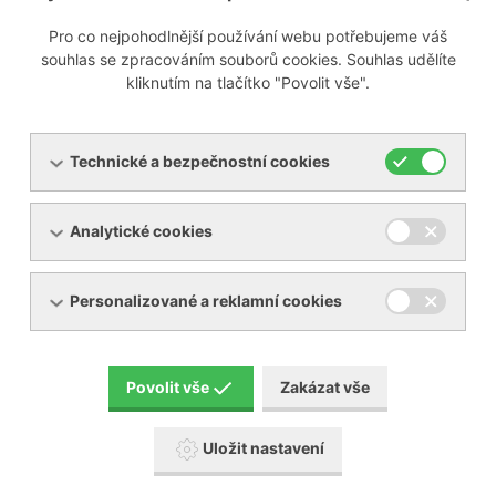
Pro co nejpohodlnější používání webu potřebujeme váš
Připravujeme
souhlas se zpracováním souborů cookies. Souhlas udělíte
kliknutím na tlačítko "Povolit vše".
Technické a bezpečnostní cookies
Menu
Analytické cookies
Produkty
O společnosti
Pronájem zařízení
Servis
Personalizované a reklamní cookies
Reference
Akční zboží
Kontakty
Aktuality
Povolit vše
Zakázat vše
Ke stažení
Uložit nastavení
Popis piktogramů návodů BECKER