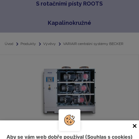
S rotačními písty ROOTS
Kapalinokružné
Úvod
Produkty
Vývěvy
VARIAIR centrální systémy BECKER
VARIAIR centrální systémy BECKER
Aby se vám web dobře používal (Souhlas s cookies)