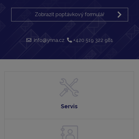
Zobrazit poptávkový formulář
info@ynna.cz
+420 519 322 981
Servis