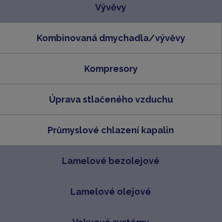
Vývěvy
Kombinovaná dmychadla/vývěvy
Kompresory
Úprava stlačeného vzduchu
Průmyslové chlazení kapalin
Lamelové bezolejové
Lamelové olejové