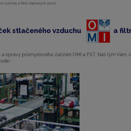
vis sušiček a filtrů stlačených plynů
šiček stlačeného vzduchu
a fil
is a opravy průmyslového zařízení OMI a FST. Náš tým Vám,
odin.