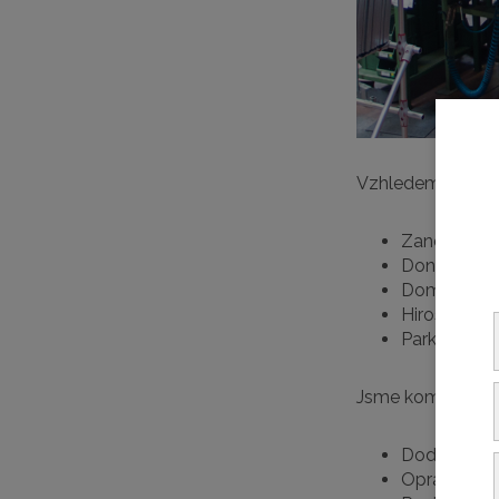
Vzhledem k dlouho
Zander
Donaldson
Dominik Hu
Hiros
Parker
Jsme kompetentní
Dodávky náh
Opravy