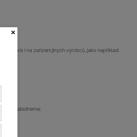
 servis i na zařízení jiných výrobců, jako například:
ádi Vám nabídneme: