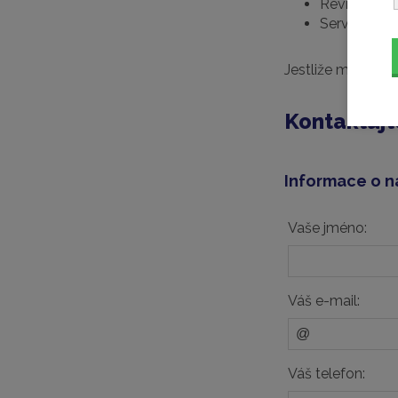
Revize
Servisní sm
Jestliže máte zá
Kontaktujt
Informace o n
Vaše jméno:
Váš e-mail:
Váš telefon: