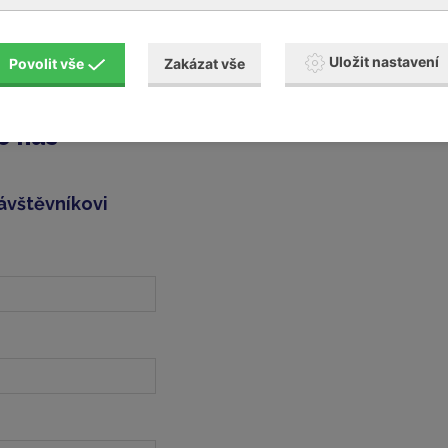
louvy
Uložit nastavení
Povolit vše
Zakázat vše
jem o opravu Vašeho zařízení, můžete vyplnit a zaslat nám
fo
e nás
ávštěvníkovi