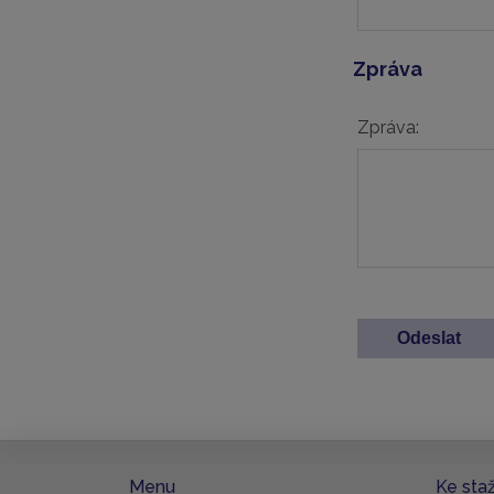
Zpráva
Zpráva:
Menu
Ke sta