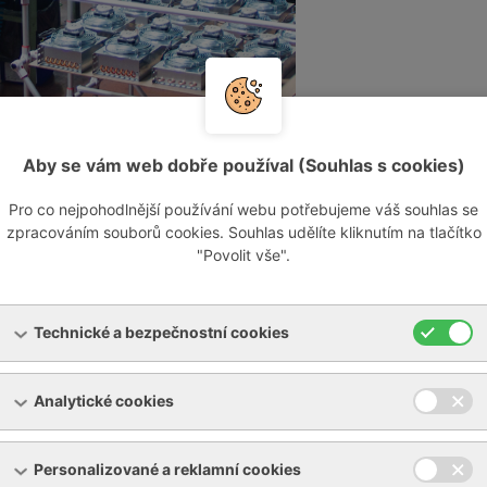
Aby se vám web dobře používal (Souhlas s cookies)
letým zkušenostem v oboru jsme ale schopni provádět kvalitní
Pro co nejpohodlnější používání webu potřebujeme váš souhlas se
zpracováním souborů cookies. Souhlas udělíte kliknutím na tlačítko
"Povolit vše".
nter
Technické a bezpečnostní cookies
mi a spolehlivými partnery, jsme vždy k Vašim službám a r
Analytické cookies
radních dílů
Personalizované a reklamní cookies