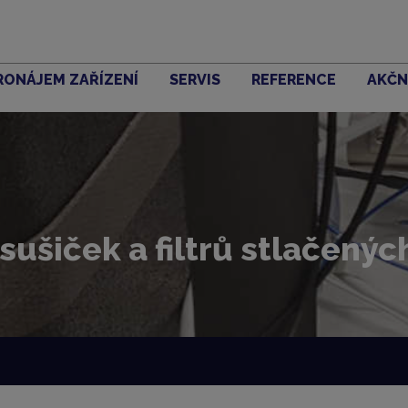
RONÁJEM ZAŘÍZENÍ
SERVIS
REFERENCE
AKČN
 sušiček a filtrů stlačenýc