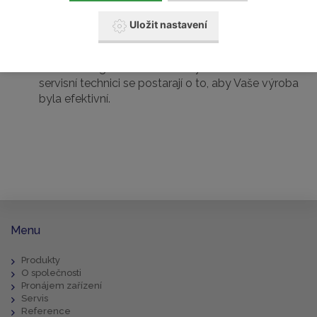
od návrhu až po realizaci a údržbu.
Uložit nastavení
Díky tomu, že jsme autorizovaným zástupcem pro
všechna naše zařízení, máte jistotu, že Vám
dodáme originální náhradní díly a naši certifikovaní
servisní technici se postarají o to, aby Vaše výroba
byla efektivní.
Menu
Produkty
O společnosti
Pronájem zařízení
Servis
Reference