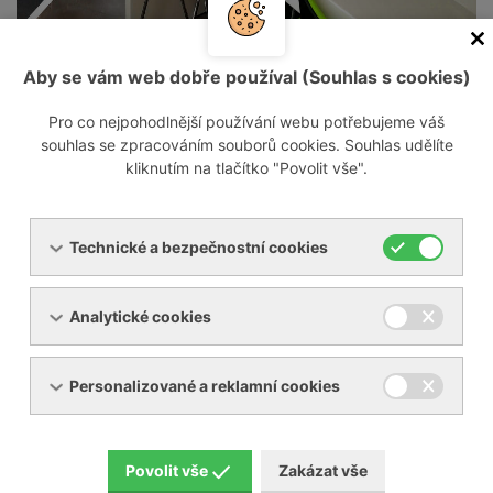
Naše společnost působí na českém trhu od
roku 1993 jako dodavatel a servisní
Aby se vám web dobře používal (Souhlas s cookies)
organizace průmyslových zařízení pro stláčení
Pro co nejpohodlnější používání webu potřebujeme váš
plynů, tzn. vývěv, dmychadel a
souhlas se zpracováním souborů cookies. Souhlas udělíte
kompresorů. Dále dodáváme, revidujeme a
kliknutím na tlačítko "Povolit vše".
opravujeme průmyslová chladící zařízení pro
chlazení kapalin a stlačeného vzduchu.
Technické a bezpečnostní cookies
Naší misí je naprostá spokojenost zákazníka
Analytické cookies
a hladký a bezproblémový chod výroby.
Personalizované a reklamní cookies
Ať už potřebujete zdroj vakua do malé vakuového
lisu, nebo špičkový plynotěsný kompresor na
Povolit vše
Zakázat vše
hélium, kyslík, vodík a další plyny, pomůžeme vám