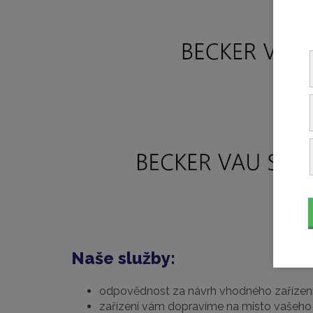
Naše služby:
odpovědnost za návrh vhodného zařízen
zařízení vám dopravíme na místo vašeho 