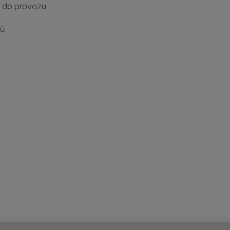
e do provozu
dů