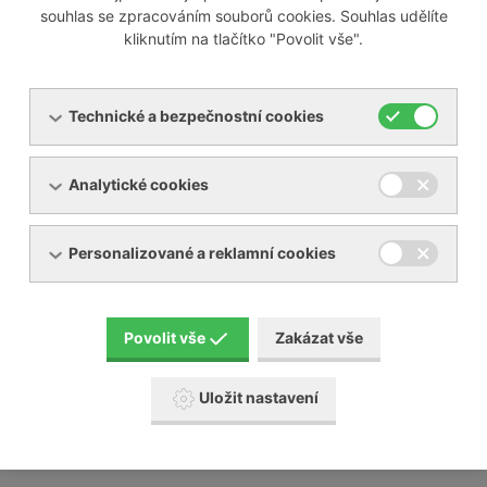
souhlas se zpracováním souborů cookies. Souhlas udělíte
kliknutím na tlačítko "Povolit vše".
Odborně servisujeme i většinu zařízení jiných výrobců na
trhu, mezi které patří například:
Technické a bezpečnostní cookies
Busch
Analytické cookies
Elmo Rietschle
Nash Elmo
Orion
Personalizované a reklamní cookies
Aerzen
Gardner Denver
Schmalz a mnoho jiných
Povolit vše
Zakázat vše
Naši servisní technici absolvují pravidelné školení u
výrobců, které na našem území zastupujeme.
Uložit nastavení
Posunujeme tak naši servisní činnost a služby
zákazníkům na další úroveň.