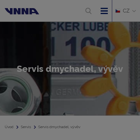
CZ
Servis dmychadel, vývěv
Úvod
Servis
Servis dmychadel, vývěv