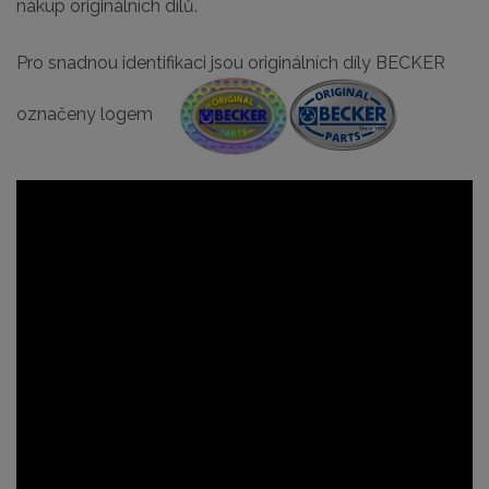
nákup originálních dílů.
Pro snadnou identifikaci jsou originálních díly BECKER
označeny logem