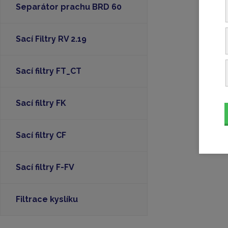
Separátor prachu BRD 60
Sací Filtry RV 2.19
Sací filtry FT_CT
Sací filtry FK
Sací filtry CF
Sací filtry F-FV
Filtrace kyslíku