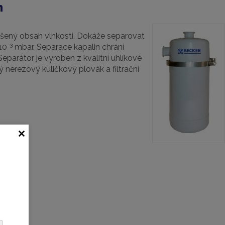
m
ýšený obsah vlhkosti. Dokáže separovat
-3
10
mbar. Separace kapalin chrání
Separátor je vyroben z kvalitní uhlíkové
ý nerezový kuličkový plovák a filtrační