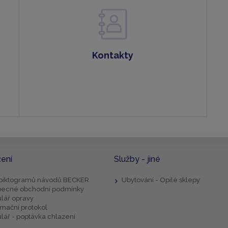
Kontakty
žení
Služby - jiné
 piktogramů návodů BECKER
Ubytování - Opilé sklepy
ecné obchodní podmínky
lář opravy
mační protokol
lář - poptávka chlazení