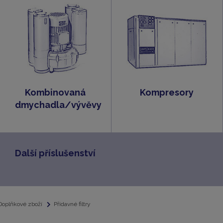
Kombinovaná
Kompresory
dmychadla/vývěvy
Další příslušenství
Doplňkové zboží
Přídavné filtry