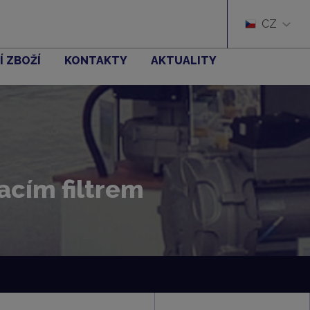
CZ
Í ZBOŽÍ
KONTAKTY
AKTUALITY
acím filtrem