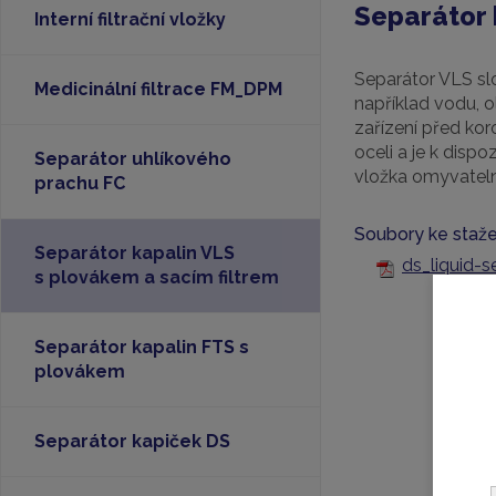
Separátor 
Interní filtrační vložky
Separátor VLS sl
Medicinální filtrace FM_DPM
například vodu, o
zařízení před koro
oceli a je k disp
Separátor uhlíkového
vložka omyvatel
prachu FC
Soubory ke staže
Separátor kapalin VLS
ds_liquid-s
s plovákem a sacím filtrem
Separátor kapalin FTS s
plovákem
Separátor kapiček DS