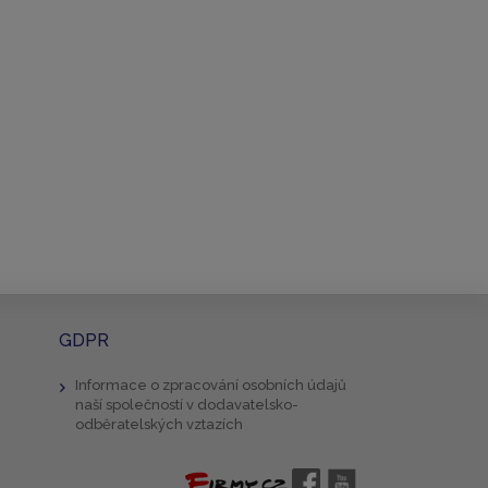
GDPR
Informace o zpracování osobních údajů
naší společností v dodavatelsko-
odběratelských vztazích