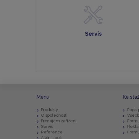
Servis
Menu
Ke sta
Produkty
Popis
O společnosti
Všeob
Pronájem zařízení
Formu
Servis
Rekla
Reference
Formu
Akční zboží