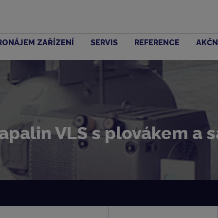
RONÁJEM ZAŘÍZENÍ
SERVIS
REFERENCE
AKČN
apalin VLS s plovákem a s