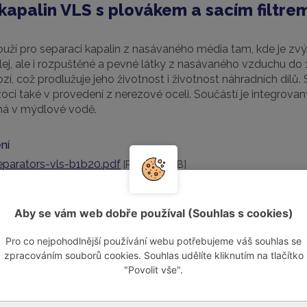
kapalin VLS s plovákem a sacím filtre
ouží pro separaci kapalin z nasávaného média tam, kde je zv
lej, ale i rozpuštěné a pevné látky z nasávaného vzduchu do 
zí, což prodlužuje jeho životnost i životnost náhradních dílů. 
ozoci také v provedení z nerezové oceli. Součástí je integrovan
ná v mýdlové vodě.
ní
eparators-vls-b1b20.pdf
[PDF, 1,03 MB]
Aby se vám web dobře používal (Souhlas s cookies)
Pro co nejpohodlnější používání webu potřebujeme váš souhlas se
zpracováním souborů cookies. Souhlas udělíte kliknutím na tlačítko
"Povolit vše".