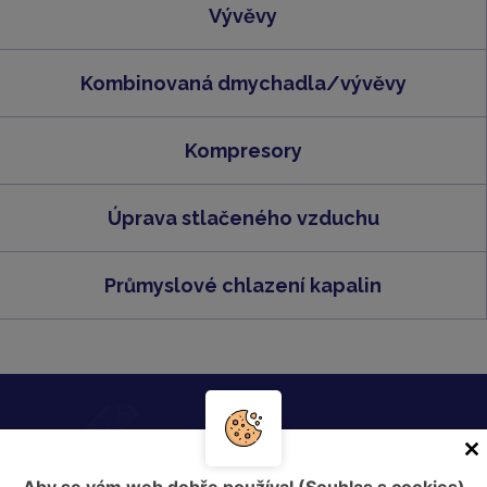
Vývěvy
Kombinovaná dmychadla/vývěvy
Kompresory
Úprava stlačeného vzduchu
Průmyslové chlazení kapalin
Zašlete nám nezávaznou poptávku