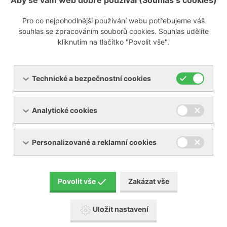
Aby se vám web dobře používal (Souhlas s cookies)
Pro co nejpohodlnější používání webu potřebujeme váš
Zobrazit poptávkový formulář
souhlas se zpracováním souborů cookies. Souhlas udělíte
kliknutím na tlačítko "Povolit vše".
info@ynna.cz
+420 519 322 981
Technické a bezpečnostní cookies
Analytické cookies
Personalizované a reklamní cookies
Servis
Povolit vše
Zakázat vše
Uložit nastavení