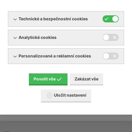
Technické a bezpečnostní cookies
Analytické cookies
Servis dmychadel, vývěv
Personalizované a reklamní cookies
Servis kompresorů
Servis sušiček a filtrů stlačených plynů
Povolit vše
Zakázat vše
Uložit nastavení
Revize chladícího zařízení