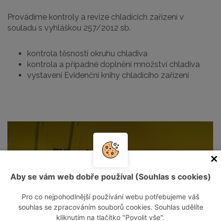
Provádíme kontroly a revize chladících zařízení v
souladu s vyhláškou 257/2012 sb.
kontrola těsnosti okruhu chladiva
kontrola a případné doplnění množství chladiva
vystavení Evidenční knihy chladícího zařízení
Aby se vám web dobře používal (Souhlas s cookies)
Pro co nejpohodlnější používání webu potřebujeme váš
souhlas se zpracováním souborů cookies. Souhlas udělíte
kliknutím na tlačítko "Povolit vše".